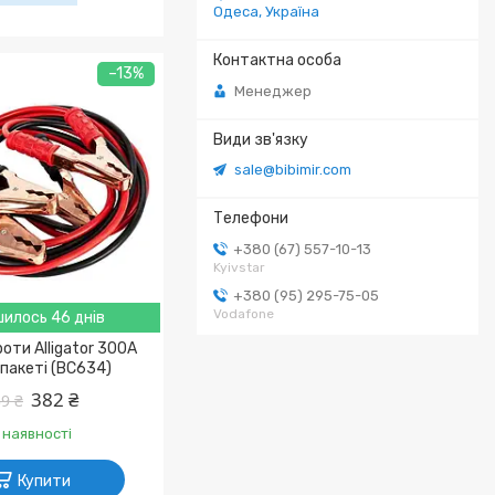
Одеса, Україна
–13%
Менеджер
sale@bibimir.com
+380 (67) 557-10-13
Kyivstar
+380 (95) 295-75-05
Vodafone
илось 46 днів
роти Alligator 300A
 пакеті (BC634)
382 ₴
9 ₴
 наявності
Купити