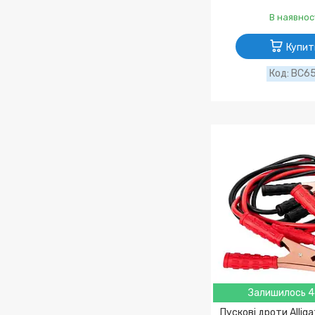
В наявнос
Купит
BC6
Залишилось 4
Пускові дроти Allig