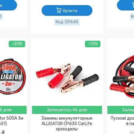
и
Купити
0
CP645
–20%
–13%
6 днів
Залишилось 46 днів
Залиш
ator 500A 3м
Зажимы аккумуляторные
Пускові дро
651)
ALLIGATOR CP635 CarLife
в п
крокодилы
 ₴
39