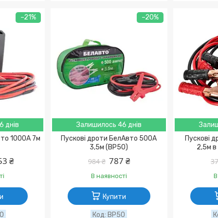
–21%
–20%
6 днів
Залишилось 46 днів
Залиш
вто 1000A 7м
Пускові дроти БелАвто 500A
Пускові д
3,5м (BP50)
2,5м в
53 ₴
787 ₴
984 ₴
37
ті
В наявності
В
и
Купити
00
BP50