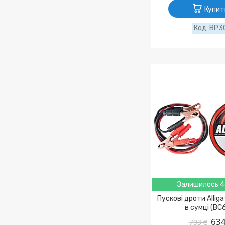
Купит
BP3
Залишилось 4
Пускові дроти Allig
в сумці (BC
634
793 ₴