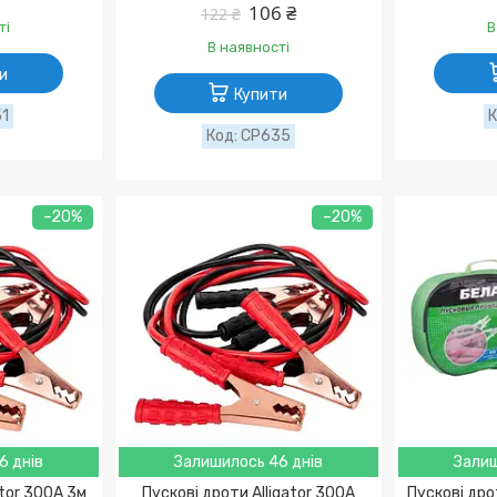
106 ₴
122 ₴
ті
В
В наявності
и
Купити
51
CP635
–20%
–20%
6 днів
Залишилось 46 днів
Залиш
ator 300A 3м
Пускові дроти Alligator 300A
Пускові др