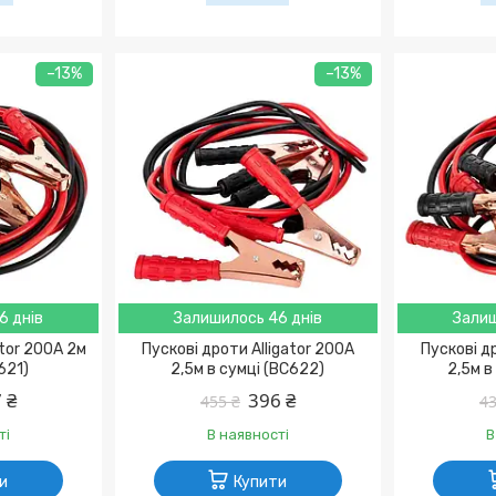
–13%
–13%
6 днів
Залишилось 46 днів
Залиш
ator 200A 2м
Пускові дроти Alligator 200A
Пускові д
621)
2,5м в сумці (BC622)
2,5м в
 ₴
396 ₴
455 ₴
43
ті
В наявності
В
и
Купити