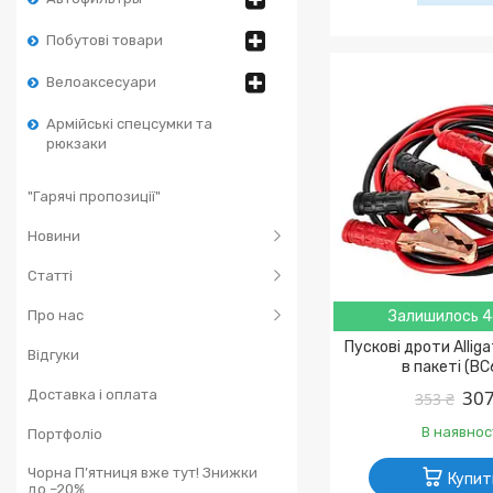
Побутові товари
Велоаксесуари
Армійські спецсумки та
рюкзаки
"Гарячі пропозиції"
Новини
Статті
Про нас
Залишилось 4
Пускові дроти Allig
Відгуки
в пакеті (BC
307
Доставка і оплата
353 ₴
В наявнос
Портфоліо
Чорна П’ятниця вже тут! Знижки
Купит
до –20%