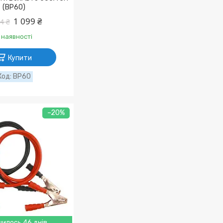
(BP60)
1 099 ₴
4 ₴
 наявності
Купити
BP60
–20%
илось 46 днів