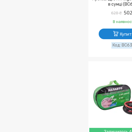
в сумці (BC
502
628 ₴
В наявнос
Купит
BC6
Залишилось 4