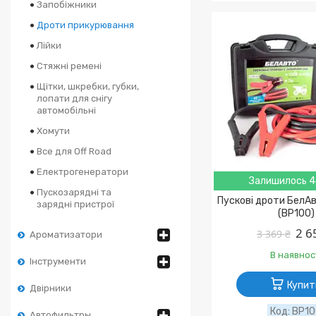
Запобіжники
Дроти прикурювання
Лійки
Стяжні ремені
Щітки, шкребки, губки,
лопати для снігу
автомобільні
Хомути
Все для Off Road
Електрогенератори
Залишилось 4
Пускозарядні та
Пускові дроти БелА
зарядні пристрої
(BP100)
2 6
3 369 ₴
Ароматизатори
В наявнос
Інструменти
Купит
Двірники
BP1
Автофильтры