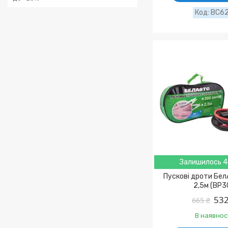
BC6
Залишилось 4
Пускові дроти Бе
2,5м (BP3
532
665 ₴
В наявнос