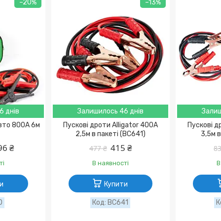
–20%
–13%
6 днів
Залишилось 46 днів
Залиш
вто 800A 6м
Пускові дроти Alligator 400A
Пускові д
2,5м в пакеті (BC641)
3,5м 
96 ₴
415 ₴
477 ₴
83
ті
В наявності
В
и
Купити
0
BC641