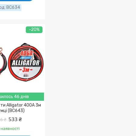
BC634
–20%
илось 46 днів
ти Alligator 400A 3м
умці (BC643)
533 ₴
6 ₴
 наявності