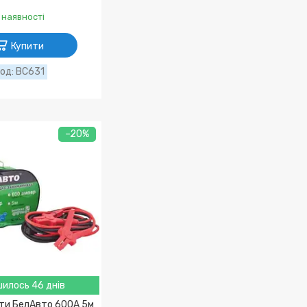
 наявності
Купити
BC631
–20%
илось 46 днів
оти БелАвто 600A 5м