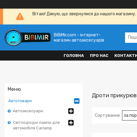
Вітаю! Дякую, що звернулися до нашого магазину. 
BiBiMir.com - інтернет-
магазин автоаксесуарів
ГОЛОВНА
ПРО НАС
КОНТАКТ
Дроти прикурюв
Автотовари
Автоаксесуари
Світлодіодні лампи для
автомобіля Carlamp