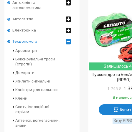
Автохімія та
автокосметика
Автосвітло
Електроніка
Техдопомога
Ареометри
Буксирувальні троси
(стропи)
Залишилось 4
Домкрати
Пускові дроти БелА
(BP80)
Жилети сигнальні
1 3
1 745 ₴
Каністри для пального
В наявнос
Клеми
Скотч, ізоляційної
Купит
стрічки
Аптечки, вогнегасники,
BP8
знаки