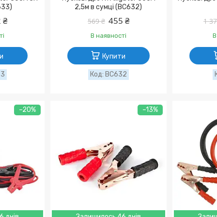
633)
2,5м в сумці (BC632)
 ₴
455 ₴
569 ₴
1 37
ті
В наявності
В
и
Купити
33
BC632
–20%
–13%
6 днів
Залишилось 46 днів
Залиш