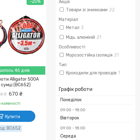
–20%
Акція
Товари зі знижками
22
Матеріал
Метал
3
Мідь, алюміній
21
Особливості
Морозостійка ізоляція
21
Тип
илось 46 днів
Крокодили для проводів
1
роти Alligator 500A
в сумці (BC652)
Графік роботи
670 ₴
8 ₴
Понеділок
 наявності
09:00
18:00
Купити
Вівторок
BC652
09:00
18:00
Середа