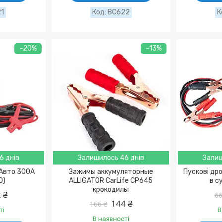
21
BC622
–20%
–13%
6 днів
Залишилось 46 днів
Залиш
лАвто 300A
Зажимы аккумуляторные
Пускові дро
0)
ALLIGATOR CarLife CP645
в с
крокодилы
 ₴
66
144 ₴
166 ₴
ті
В
В наявності