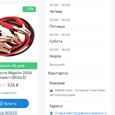
09:00
18:00
–13%
Четвер
09:00
18:00
Пʼятниця
09:00
18:00
Субота
09:00
18:00
Неділя
Вихідний
илось 46 днів
роти Alligator 200A
Контакти
 пакеті (BC623)
326 ₴
5 ₴
BiBiMir.com - інтернет-магазин
 наявності
автоаксесуарів
Купити
BC623
Стара Люстдорфська дорога, 7,