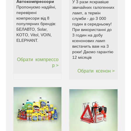
Автокомпрессори
У 3 рази яскравіше
Пропонуємо надійні,
звичайних галогенних
перевірені
ламп, а термін
компресори від 8
служби - до 3 000
популярних брендів:
годин в середньому!
БЕЛАВТО, Solar,
При використанні до
KOTO, Vitol, VOIN,
3 годин на добу
ELEPHANT.
ксенонових ламп
вистачить вам на 3
роки! Даємо гарантію
12 місяців
Обрати
компрессо
р >
Обрати
ксенон >