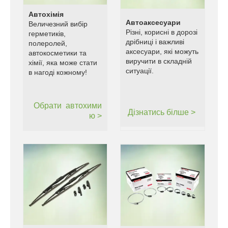
Автохімія
Автоаксесуари
Величезний вибір
Різні, корисні в дорозі
герметиків,
дрібниці і важливі
полеролей,
аксесуари, які можуть
автокосметики та
виручити в складній
хімії, яка може стати
ситуації.
в нагоді кожному!
Обрати
автохими
Дізнатись білше >
ю >