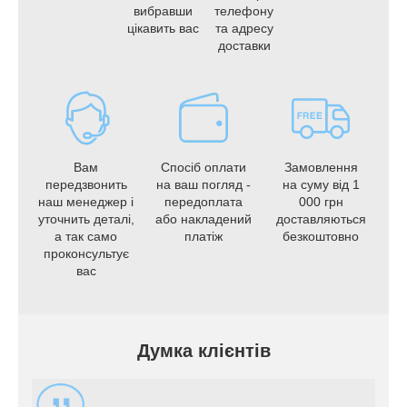
вибравши
телефону
цікавить вас
та адресу
доставки
Вам
Спосіб оплати
Замовлення
передзвонить
на ваш погляд -
на суму від 1
наш менеджер і
передоплата
000 грн
уточнить деталі,
або накладений
доставляються
а так само
платіж
безкоштовно
проконсультує
вас
Думка клієнтів