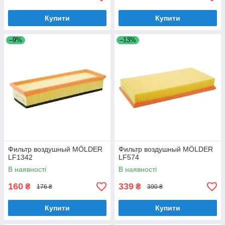
Купити
Купити
–9%
–13%
Фильтр воздушный MÖLDER
Фильтр воздушный MÖLDER
LF1342
LF574
В наявності
В наявності
160
339
₴
₴
176 ₴
390 ₴
Купити
Купити