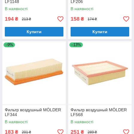
LF1148
LF206
В наявності
В наявності
194
158
₴
₴
213 ₴
174 ₴
Купити
Купити
–9%
–13%
Фильтр воздушный MÖLDER
Фильтр воздушный MÖLDER
LF344
LF568
В наявності
В наявності
183
251
₴
₴
201 ₴
289 ₴