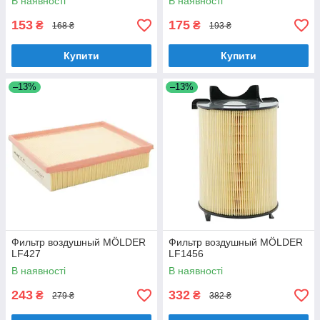
В наявності
В наявності
153
175
₴
₴
168 ₴
193 ₴
Купити
Купити
–13%
–13%
Фильтр воздушный MÖLDER
Фильтр воздушный MÖLDER
LF427
LF1456
В наявності
В наявності
243
332
₴
₴
279 ₴
382 ₴