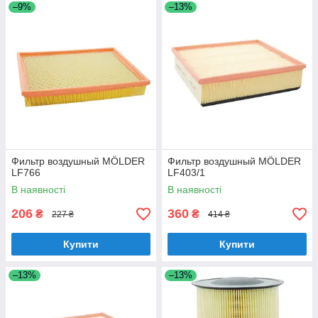
–9%
–13%
Фильтр воздушный MÖLDER
Фильтр воздушный MÖLDER
LF766
LF403/1
В наявності
В наявності
206
360
₴
₴
227 ₴
414 ₴
Купити
Купити
–13%
–13%