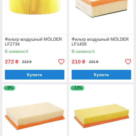
Фильтр воздушный MÖLDER
Фильтр воздушный MÖLDER
LF2734
LF1458
В наявності
В наявності
272
210
₴
₴
313 ₴
231 ₴
Купити
Купити
–9%
–13%