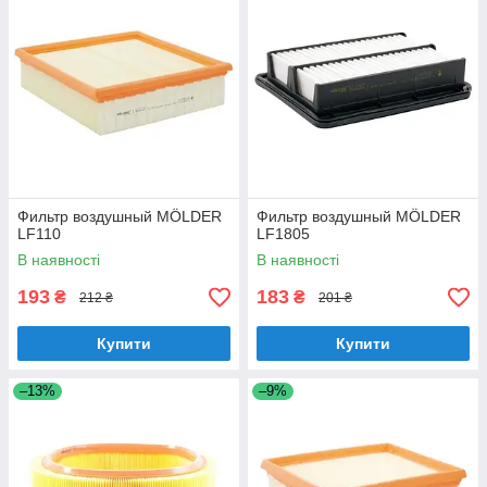
Фильтр воздушный MÖLDER
Фильтр воздушный MÖLDER
LF110
LF1805
В наявності
В наявності
193
183
₴
₴
212 ₴
201 ₴
Купити
Купити
–13%
–9%