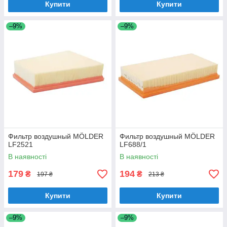
Купити
Купити
–9%
–9%
Фильтр воздушный MÖLDER
Фильтр воздушный MÖLDER
LF2521
LF688/1
В наявності
В наявності
179
194
₴
₴
197 ₴
213 ₴
Купити
Купити
–9%
–9%