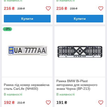
В наявності
В наявності
216
216
₴
₴
238 ₴
238 ₴
Купити
Купити
–9%
Рамка BMW Bi-Plast
Рамка під номер нержавіюча
авторамка для номерного
сталь CarLife (NH400)
знака Чорна (BP-213)
В наявності
В наявності
192
191
₴
₴
211 ₴