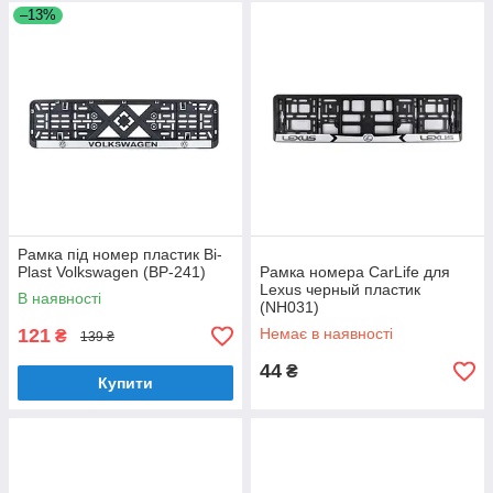
–13%
Рамка під номер пластик Bi-
Plast Volkswagen (BP-241)
Рамка номера CarLife для
Lexus черный пластик
В наявності
(NH031)
121
Немає в наявності
₴
139 ₴
44
₴
Купити