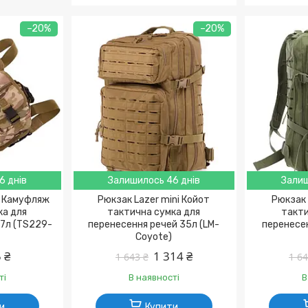
–20%
–20%
6 днів
Залишилось 46 днів
Залиш
9 Камуфляж
Рюкзак Lazer mini Койот
Рюкзак 
ка для
тактична сумка для
такти
 7л (TS229-
перенесення речей 35л (LM-
перенесен
Coyote)
 ₴
1 314 ₴
1 643 ₴
1 64
ті
В наявності
В
и
Купити