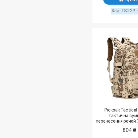
TS229
Рюкзак Tactical 
тактична сум
перенесення речей 
804 ₴