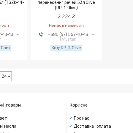
5л (TSZK-14-
перенесення речей 53л Olive
(RP-1-Olive)
2 224 ₴
ності
Немає в наявності
7-10-13
+380 (67) 557-10-13
r
Kyivstar
-Cam
RP-1-Olive
ні товари
Корисне
вет
Про нас
ні масла
Доставка і оплата