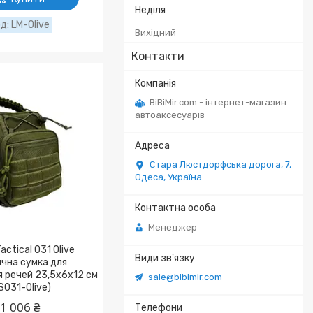
Неділя
LM-Olive
Вихідний
Контакти
BiBiMir.com - інтернет-магазин
автоаксесуарів
Стара Люстдорфська дорога, 7,
Одеса, Україна
Менеджер
actical 031 Olive
чна сумка для
 речей 23,5х6х12 см
sale@bibimir.com
S031-Olive)
1 006 ₴