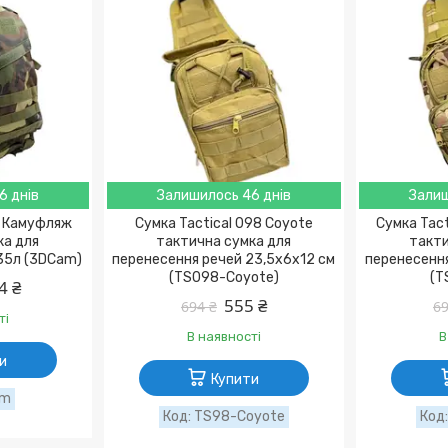
6 днів
Залишилось 46 днів
Залиш
D Камуфляж
Сумка Tactical 098 Coyote
Сумка Tac
ка для
тактична сумка для
такти
35л (3DCam)
перенесення речей 23,5х6х12 см
перенесення
(TS098-Coyote)
(T
4 ₴
555 ₴
694 ₴
69
ті
В наявності
В
и
Купити
am
TS98-Coyote