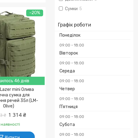
Сумки
5
–20%
Графік роботи
Понеділок
09:00
18:00
Вівторок
09:00
18:00
Середа
илось 46 днів
09:00
18:00
Четвер
Lazer mini Олива
чна сумка для
09:00
18:00
ня речей 35л (LM-
Olive)
Пʼятниця
1 314 ₴
3 ₴
09:00
18:00
 наявності
Субота
09:00
18:00
Купити