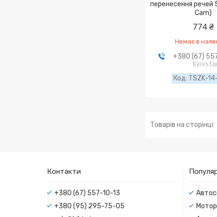
перенесення речей 
Cam)
774 ₴
Немає в наяв
+380 (67) 55
Kyivsta
TSZK-14
Контакти
Популяр
+380 (67) 557-10-13
Автос
+380 (95) 295-75-05
Мотор