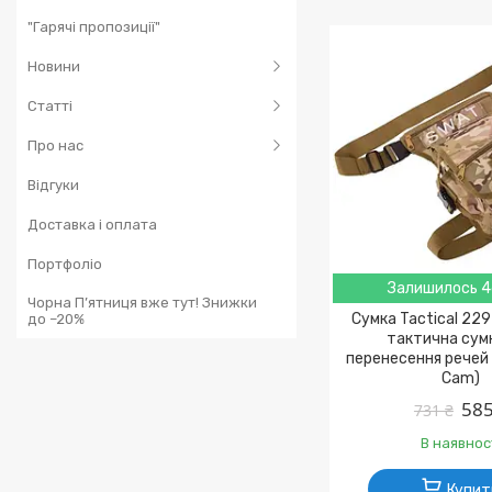
"Гарячі пропозиції"
Новини
Статті
Про нас
Відгуки
Доставка і оплата
Портфоліо
Залишилось 4
Чорна П’ятниця вже тут! Знижки
Сумка Tactical 22
до –20%
тактична сум
перенесення речей
Cam)
585
731 ₴
В наявнос
Купит