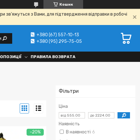
Кошик
ри зв'яжуться з Вами, для підтвердження відправки в робочі
+380 (67) 557-10-13
и
+380 (95) 295-75-05
РОПОЗИЦІЇ
ПРАВИЛА ВОЗВРАТА
Фільтри
Ціна
Наявність
–20%
В наявності
6