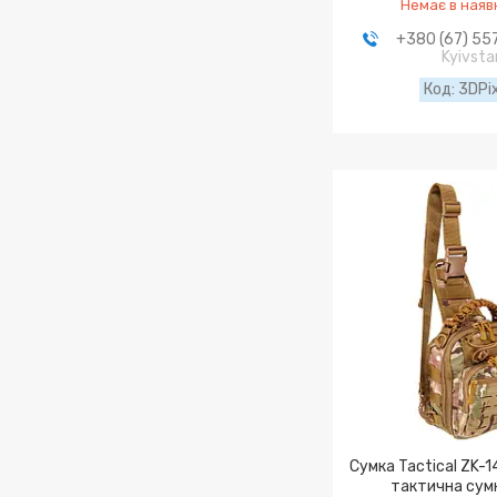
Немає в наяв
+380 (67) 55
Kyivsta
3DPi
Сумка Tactical ZK-
тактична сум