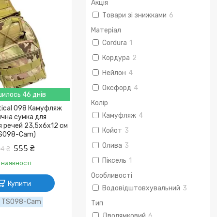
Акція
Товари зі знижками
6
Матеріал
Cordura
1
Кордура
2
Нейлон
4
Оксфорд
4
илось 46 днів
Колір
tical 098 Камуфляж
Камуфляж
4
чна сумка для
 речей 23,5х6х12 см
Койот
3
S098-Cam)
Олива
3
555 ₴
4 ₴
Піксель
1
 наявності
Особливості
Купити
Водовідштовхувальний
3
TS098-Cam
Тип
Дволямковий
6