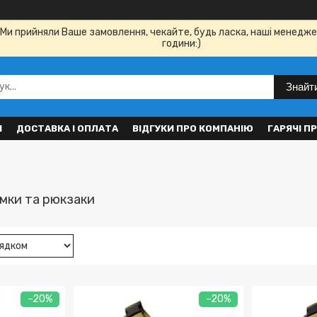
Ми прийняли Ваше замовлення, чекайте, будь ласка, наші менедже
години:)
Знайт
И
ДОСТАВКА І ОПЛАТА
ВІДГУКИ ПРО КОМПАНІЮ
ГАРЯЧІ П
умки та рюкзаки
–20%
–20%