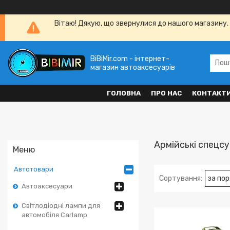
Вітаю! Дякую, що звернулися до нашого магазину. 
BiBiMir.com - інтернет-
магазин автоаксесуарів
ГОЛОВНА
ПРО НАС
КОНТАКТ
Армійські спецс
Автотовари
Автоаксесуари
Світлодіодні лампи для
автомобіля Carlamp