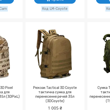
-Cam
LM-Coyote
3D Pixel
Рюкзак Tactical 3D Coyote
Сумка T
ка для
тактична сумка для
такти
35л (3DPixL)
перенесення речей 35л
перенесення
(3DCoyote)
(T
1 005 ₴