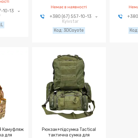
ності
Немає в наявності
Нема
7-10-13
r
+380 (67) 557-10-13
+380
Kyivstar
xL
3DCoyote
14 Камуфляж
Рюкзак+підсумка Tactical
ка для
тактична сумка для