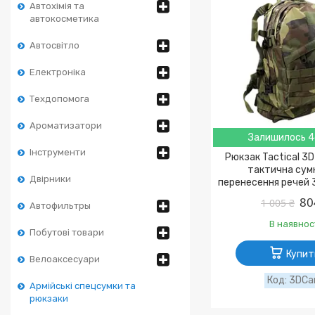
Автохімія та
автокосметика
Автосвітло
Електроніка
Техдопомога
Ароматизатори
Залишилось 4
Інструменти
Рюкзак Tactical 3
тактична сум
Двірники
перенесення речей 
80
1 005 ₴
Автофильтры
В наявнос
Побутові товари
Купит
Велоаксесуари
3DC
Армійські спецсумки та
рюкзаки