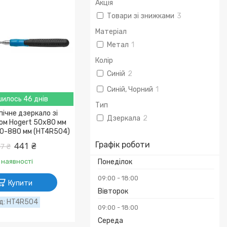
Акція
Товари зі знижками
3
Матеріал
Метал
1
Колір
Синій
2
Синій, Чорний
1
илось 46 днів
Тип
ічне дзеркало зі
Дзеркала
2
ом Hogert 50х80 мм
0-880 мм (HT4R504)
441 ₴
Графік роботи
7 ₴
 наявності
Понеділок
09:00
18:00
Купити
Вівторок
HT4R504
09:00
18:00
Середа