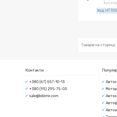
Kyivsta
HT7G
Контакти
Популяр
+380 (67) 557-10-13
Автос
+380 (95) 295-75-05
Мотор
sale@bibimir.com
Автохі
Автоф
Автоа