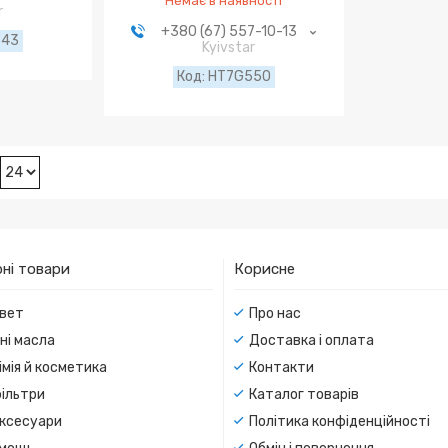
Немає в наявності
r
+380 (67) 557-10-13
543
Kyivstar
HT7G550
ні товари
Корисне
вет
Про нас
ні масла
Доставка і оплата
мія й косметика
Контакти
ільтри
Каталог товарів
ксесуари
Політика конфіденційності