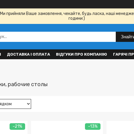
Ми прийняли Ваше замовлення, чекайте, будь ласка, наші менедже
години:)
Знайт
И
ДОСТАВКА І ОПЛАТА
ВІДГУКИ ПРО КОМПАНІЮ
ГАРЯЧІ П
ки, рабочие столы
–21%
–13%