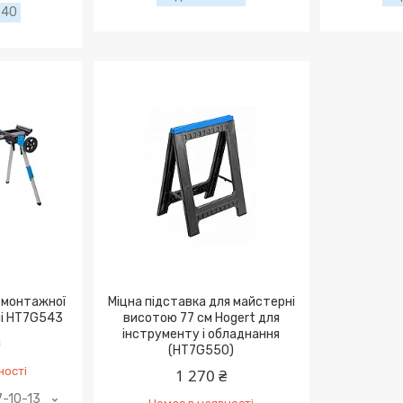
540
я монтажної
Міцна підставка для майстерні
ні HT7G543
висотою 77 см Hogert для
інструменту і обладнання
₴
(HT7G550)
ності
1 270 ₴
7-10-13