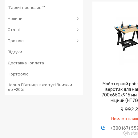
"Гарячі пропозиції"
Новини
Статті
Про нас
Відгуки
Доставка і оплата
Портфоліо
Майстерний робо
Чорна П’ятниця вже тут! Знижки
верстак для ма
до –20%
700x650x915 мм 
міцний (HT7
9 992 
Немає в наяв
+380 (67) 55
Kyivsta