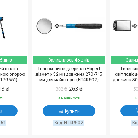
6 днів
Залишилось 46 днів
Залиш
й стіл із
Телескопічне дзеркало Hogert
Телескоп
дною опорою
діаметр 52 мм довжина 270-715
світлодіод
HT7G551)
мм для майстерні (HT4R502)
довжина 30
13 ₴
263 ₴
302 ₴
50
ті
В наявності
В
и
Купити
551
HT4R502