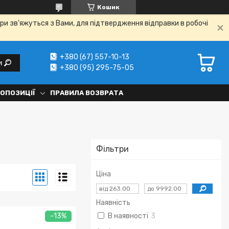
Кошик
ри зв'яжуться з Вами, для підтвердження відправки в робочі
+380 (67) 557-10-13
и
+380 (95) 295-75-05
РОПОЗИЦІЇ
ПРАВИЛА ВОЗВРАТА
Фільтри
Ціна
Наявність
–13%
В наявності
3