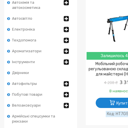
Автохімія та
автокосметика
Автосвітло
Електроніка
Техдопомога
Ароматизатори
Залишилось 4
Інструменти
Мобільний робочи
регульованою скла
Двірники
для майстерні (
3 3
4 208 ₴
Автофильтры
В наявнос
Побутові товари
Купит
Велоаксесуари
HT7G
Армійські спецсумки та
рюкзаки