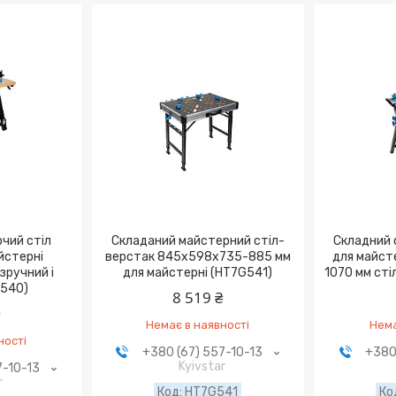
чий стіл
Складаний майстерний стіл-
Складний 
йстерні
верстак 845x598x735-885 мм
для майст
зручний і
для майстерні (HT7G541)
1070 мм сті
G540)
8 519 ₴
₴
Немає в наявності
Нема
ності
+380 (67) 557-10-13
+380
Kyivstar
7-10-13
r
HT7G541