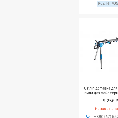
HT7G
Стіл підставка дл
пили для майстер
9 256 
Немає в наяв
+380 (67) 55