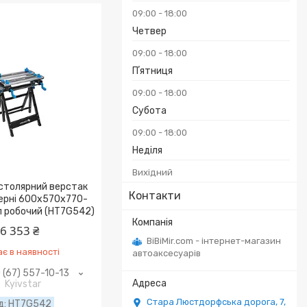
09:00
18:00
Четвер
09:00
18:00
Пʼятниця
09:00
18:00
Субота
09:00
18:00
Неділя
Вихідний
столярний верстак
Контакти
ерні 600x570x770-
л робочий (HT7G542)
6 353 ₴
BiBiMir.com - інтернет-магазин
є в наявності
автоаксесуарів
 (67) 557-10-13
Kyivstar
Стара Люстдорфська дорога, 7,
HT7G542