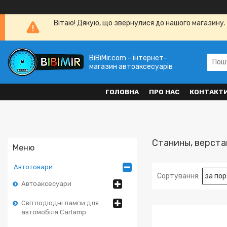
Вітаю! Дякую, що звернулися до нашого магазину. 
BiBiMir.com - інтернет-
магазин автоаксесуарів
ГОЛОВНА
ПРО НАС
КОНТАКТ
Станины, верста
Автотовари
Автоаксесуари
Світлодіодні лампи для
автомобіля Carlamp