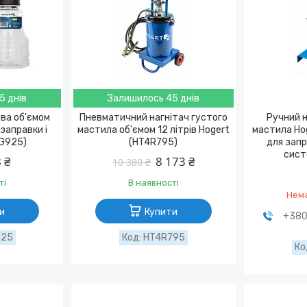
5 днів
Залишилось 45 днів
ва об'ємом
Пневматичний нагнітач густого
Ручний н
заправки і
мастила об'ємом 12 літрів Hogert
мастила Hog
G925)
(HT4R795)
для зап
сист
 ₴
8 173 ₴
10 380 ₴
ті
В наявності
Нема
и
Купити
+380
925
HT4R795