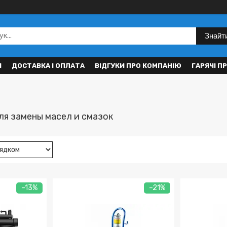
Знайт
И
ДОСТАВКА І ОПЛАТА
ВІДГУКИ ПРО КОМПАНІЮ
ГАРЯЧІ П
я замены масел и смазок
–13%
–21%