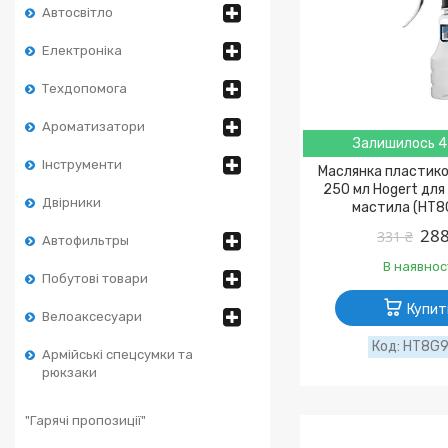
Автосвітло
Електроніка
Техдопомога
Ароматизатори
Залишилось 4
Інструменти
Маслянка пластико
250 мл Hogert для 
Двірники
мастила (HT8
288
331 ₴
Автофильтры
В наявнос
Побутові товари
Купит
Велоаксесуари
HT8G
Армійські спецсумки та
рюкзаки
"Гарячі пропозиції"