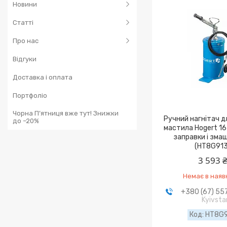
Новини
Статті
Про нас
Відгуки
Доставка і оплата
Портфоліо
Чорна П’ятниця вже тут! Знижки
Ручний нагнітач д
до –20%
мастила Hogert 16 
заправки і зма
(HT8G913
3 593 
Немає в наяв
+380 (67) 55
Kyivsta
HT8G