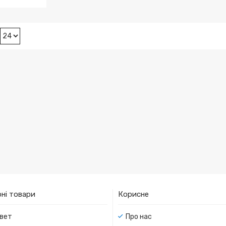
ні товари
Корисне
вет
Про нас