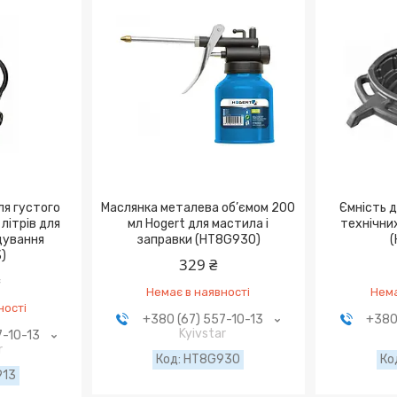
ля густого
Маслянка металева об’ємом 200
Ємність д
літрів для
мл Hogert для мастила і
технічних
щування
заправки (HT8G930)
(
)
329 ₴
₴
Немає в наявності
Нема
ності
+380 (67) 557-10-13
+380
Kyivstar
7-10-13
r
HT8G930
913