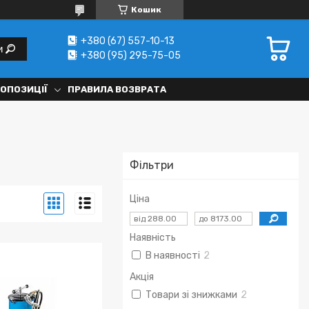
Кошик
+380 (67) 557-10-13
и
+380 (95) 295-75-05
РОПОЗИЦІЇ
ПРАВИЛА ВОЗВРАТА
Фільтри
Ціна
Наявність
В наявності
2
Акція
Товари зі знижками
2