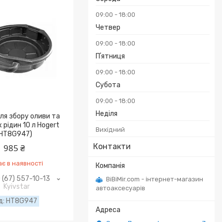
09:00
18:00
Четвер
09:00
18:00
Пʼятниця
09:00
18:00
Субота
09:00
18:00
Неділя
ля збору оливи та
 рідин 10 л Hogert
Вихідний
HT8G947)
Контакти
985 ₴
є в наявності
 (67) 557-10-13
BiBiMir.com - інтернет-магазин
Kyivstar
автоаксесуарів
HT8G947