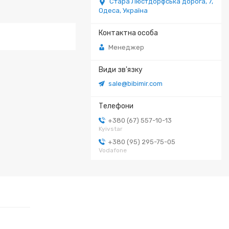
Стара Люстдорфська дорога, 7,
Одеса, Україна
Менеджер
sale@bibimir.com
+380 (67) 557-10-13
Kyivstar
+380 (95) 295-75-05
Vodafone