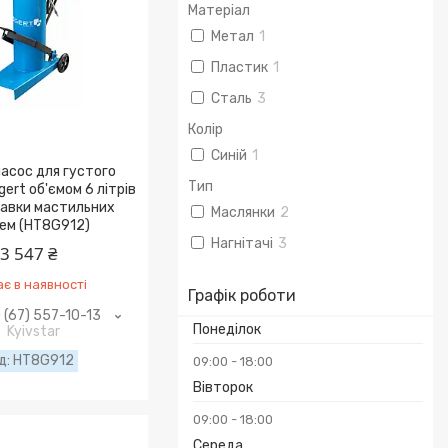
Матеріал
Метал
1
Пластик
1
Сталь
3
Колір
Синій
1
асос для густого
Тип
ert об'ємом 6 літрів
равки мастильних
Маслянки
2
ем (HT8G912)
Нагнітачі
3
3 547 ₴
є в наявності
Графік роботи
 (67) 557-10-13
Понеділок
Kyivstar
HT8G912
09:00
18:00
Вівторок
09:00
18:00
Середа