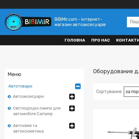
BiBiMir.com - інтернет-
магазин автоаксесуарів
ГОЛОВНА
ПРО НАС
КОНТАКТ
Оборудование дл
Автотовари
Автоаксесуари
Світлодіодні лампи для
автомобіля Carlamp
Автохімія та
автокосметика