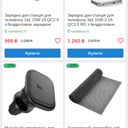
Зарядна док-станція для
Зарядна док-станція для
телефону 2в1 15W 2A QC2.0
телефону 3в1 15W 2.1A
з бездротовою зарядкою
QC3.0 RG з бездротовою
(T35)
зарядкою (T30)
В наявності
В наявності
999
1 260
₴
₴
1 249 ₴
1 575 ₴
Купити
Купити
–13%
–13%
Магнітний автотримач для
Антиковзний автомобільний