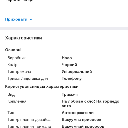
Приховати
Характеристики
Основні
Виробник
Hoco
Колір
Чорний
Тип тримача
Універсальний
Тримач/підставка для
Телефону
Користувальницькі характеристики
Вид
Тримачі
Кріплення
На лобове скло; На торпедо
авто
Тип
Автодержатели
Тип кріплення девайса
Вакуумна присосок
Тип кріплення тримача
Вакуумний присосок