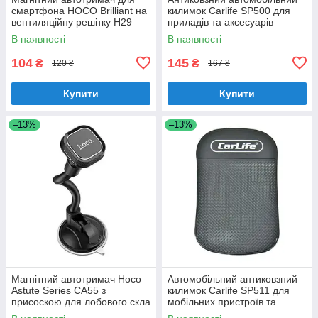
смартфона HOCO Brilliant на
килимок Carlife SP500 для
вентиляційну решітку H29
приладів та аксесуарів
В наявності
В наявності
104
145
₴
₴
120 ₴
167 ₴
Купити
Купити
–13%
–13%
Магнітний автотримач Hoco
Автомобільний антиковзний
Astute Series CA55 з
килимок Carlife SP511 для
присоскою для лобового скла
мобільних пристроїв та
аксесуарів