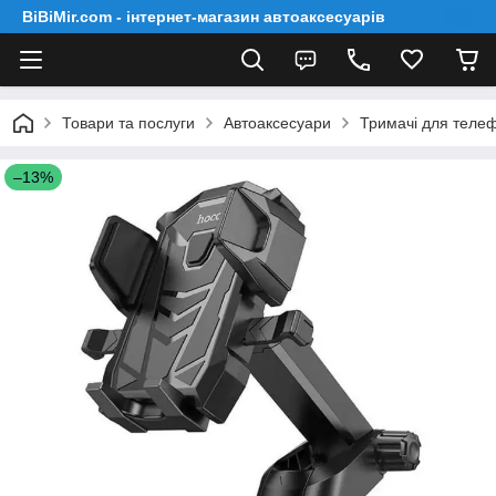
BiBiMir.com - інтернет-магазин автоаксесуарів
Товари та послуги
Автоаксесуари
Тримачі для телеф
–13%