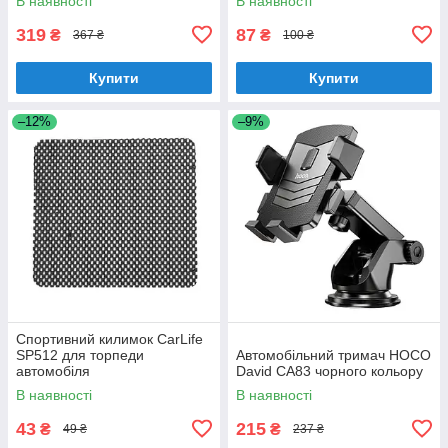
В наявності
В наявності
319
87
₴
₴
367 ₴
100 ₴
Купити
Купити
–12%
–9%
Спортивний килимок CarLife
SP512 для торпеди
Автомобільний тримач HOCO
автомобіля
David CA83 чорного кольору
В наявності
В наявності
43
215
₴
₴
49 ₴
237 ₴