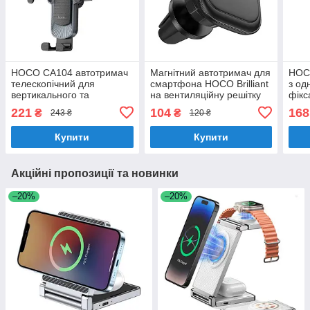
HOCO CA104 автотримач
Магнітний автотримач для
HOCO
телескопічний для
смартфона HOCO Brilliant
з од
вертикального та
на вентиляційну решітку
фікс
горизонтального
H29
скло
221
104
168
₴
₴
243 ₴
120 ₴
встановлення
Купити
Купити
Акційні пропозиції та новинки
–20%
–20%