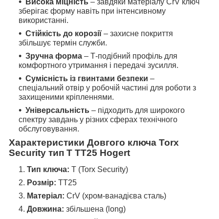
Висока міцність
– завдяки матеріалу CrV ключ
зберігає форму навіть при інтенсивному
використанні.
Стійкість до корозії
– захисне покриття
збільшує термін служби.
Зручна форма
– Т-подібний профіль для
комфортного утримання і передачі зусилля.
Сумісність із гвинтами безпеки
–
спеціальний отвір у робочій частині для роботи з
захищеними кріпленнями.
Універсальність
– підходить для широкого
спектру завдань у різних сферах технічного
обслуговування.
Характеристики Довгого ключа Torx
Security тип Т TT25 Hogert
Тип ключа:
T (Torx Security)
Розмір:
TT25
Матеріал:
CrV (хром-ванадієва сталь)
Довжина:
збільшена (long)