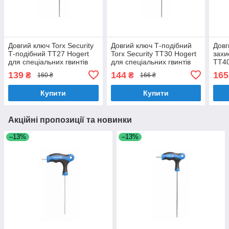
Довгий ключ Torx Security
Довгий ключ Т-подібний
Довг
Т-подібний TT27 Hogert
Torx Security TT30 Hogert
захи
для спеціальних гвинтів
для спеціальних гвинтів
TT40
(HT1W873)
(HT1W874)
139
144
165
₴
₴
160 ₴
166 ₴
Купити
Купити
Акційні пропозиції та новинки
–13%
–13%