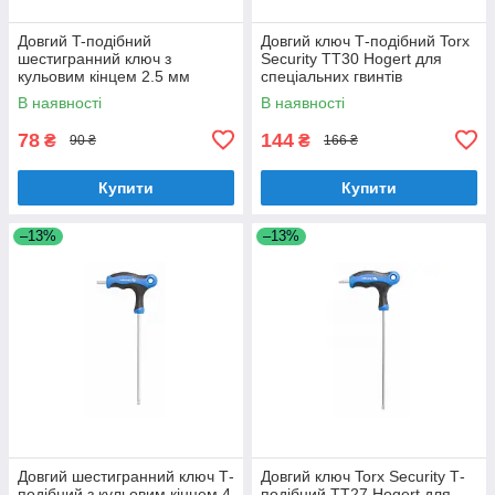
Довгий T-подібний
Довгий ключ Т-подібний Torx
шестигранний ключ з
Security TT30 Hogert для
кульовим кінцем 2.5 мм
спеціальних гвинтів
Hogert (HT1W852)
(HT1W874)
В наявності
В наявності
78
144
₴
₴
90 ₴
166 ₴
Купити
Купити
–13%
–13%
Довгий шестигранний ключ Т-
Довгий ключ Torx Security Т-
подібний з кульовим кінцем 4
подібний TT27 Hogert для