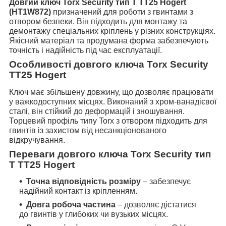
Довгий ключ Torx Security тип Т TT25 Hogert
(HT1W872)
призначений для роботи з гвинтами з
отвором безпеки. Він підходить для монтажу та
демонтажу спеціальних кріплень у різних конструкціях.
Якісний матеріал та продумана форма забезпечують
точність і надійність під час експлуатації.
Особливості довгого ключа Torx Security
TT25 Hogert
Ключ має збільшену довжину, що дозволяє працювати
у важкодоступних місцях. Виконаний з хром-ванадієвої
сталі, він стійкий до деформацій і зношування.
Торцевий профіль типу Torx з отвором підходить для
гвинтів із захистом від несанкціонованого
відкручування.
Переваги довгого ключа Torx Security тип
Т TT25 Hogert
Точна відповідність розміру
– забезпечує
надійний контакт із кріпленням.
Довга робоча частина
– дозволяє дістатися
до гвинтів у глибоких чи вузьких місцях.