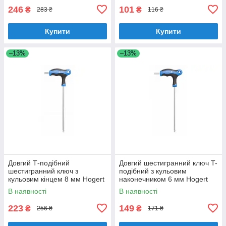
246
101
₴
₴
283 ₴
116 ₴
Купити
Купити
–13%
–13%
Довгий Т-подібний
Довгий шестигранний ключ T-
шестигранний ключ з
подібний з кульовим
кульовим кінцем 8 мм Hogert
наконечником 6 мм Hogert
Torx (HT1W858)
HT1W856
В наявності
В наявності
223
149
₴
₴
256 ₴
171 ₴