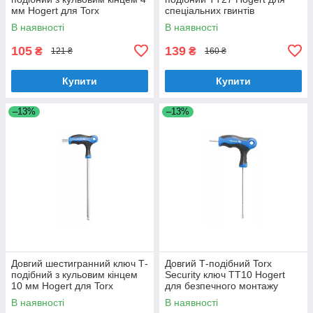
мм Hogert для Torx
спеціальних гвинтів
(HT1W854)
(HT1W873)
В наявності
В наявності
105
139
₴
₴
121 ₴
160 ₴
Купити
Купити
–13%
–13%
Довгий шестигранний ключ Т-
Довгий Т-подібний Torx
подібний з кульовим кінцем
Security ключ TT10 Hogert
10 мм Hogert для Torx
для безпечного монтажу
(HT1W859)
(HT1W869)
В наявності
В наявності