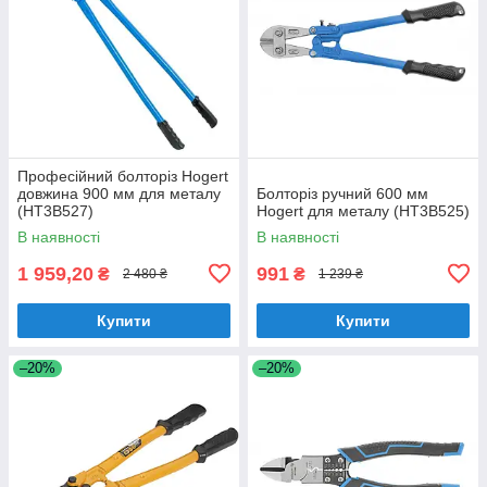
Професійний болторіз Hogert
довжина 900 мм для металу
Болторіз ручний 600 мм
(HT3B527)
Hogert для металу (HT3B525)
В наявності
В наявності
1 959,20
991
₴
₴
2 480 ₴
1 239 ₴
Купити
Купити
–20%
–20%