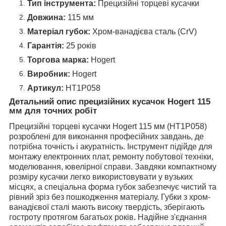
Тип інструмента:
Прецизійні торцеві кусачки
Довжина:
115 мм
Матеріал губок:
Хром-ванадієва сталь (CrV)
Гарантія:
25 років
Торгова марка:
Hogert
Виробник:
Hogert
Артикул:
HT1P058
Детальний опис прецизійних кусачок Hogert 115
мм для точних робіт
Прецизійні торцеві кусачки Hogert 115 мм (HT1P058)
розроблені для виконання професійних завдань, де
потрібна точність і акуратність. Інструмент підійде для
монтажу електронних плат, ремонту побутової техніки,
моделювання, ювелірної справи. Завдяки компактному
розміру кусачки легко використовувати у вузьких
місцях, а спеціальна форма губок забезпечує чистий та
рівний зріз без пошкодження матеріалу. Губки з хром-
ванадієвої сталі мають високу твердість, зберігають
гостроту протягом багатьох років. Надійне з'єднання