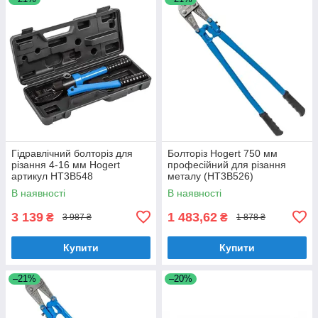
Гідравлічний болторіз для
Болторіз Hogert 750 мм
різання 4-16 мм Hogert
професійний для різання
артикул HT3B548
металу (HT3B526)
В наявності
В наявності
3 139
1 483,62
₴
₴
3 987 ₴
1 878 ₴
Купити
Купити
–21%
–20%