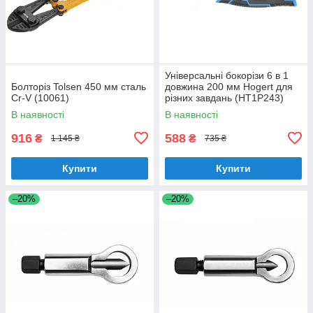
Універсальні бокорізи 6 в 1
Болторіз Tolsen 450 мм сталь
довжина 200 мм Hogert для
Cr-V (10061)
різних завдань (HT1P243)
В наявності
В наявності
916
588
₴
₴
1 145 ₴
735 ₴
Купити
Купити
–20%
–20%