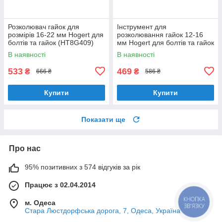
Розколювач гайок для
Інструмент для
розмірів 16-22 мм Hogert для
розколювання гайок 12-16
болтів та гайок (HT8G409)
мм Hogert для болтів та гайок
(HT8G408)
В наявності
В наявності
533
469
₴
₴
666 ₴
586 ₴
Купити
Купити
Показати ще
Про нас
95% позитивних з 574 відгуків за рік
Працює з 02.04.2014
КНОПКА
м. Одеса
ЗВ'ЯЗКУ
Стара Люстдорфська дорога, 7, Одеса, Україна