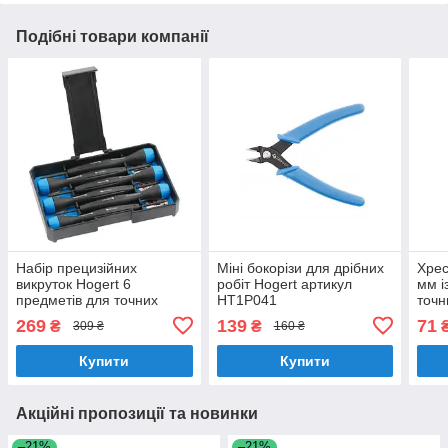
Подібні товари компанії
Набір прецизійних
Міні бокорізи для дрібних
Хрес
викруток Hogert 6
робіт Hogert артикул
мм і
предметів для точних
HT1P041
точн
робіт (HT1S272)
269
139
71
₴
₴
309 ₴
160 ₴
Купити
Купити
Акційні пропозиції та новинки
–21%
–21%