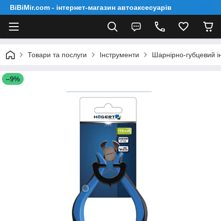
BiBiMir.com - інтернет-магазин автоаксесуарів
Товари та послуги
Інструменти
Шарнірно-губцевий і
–9%