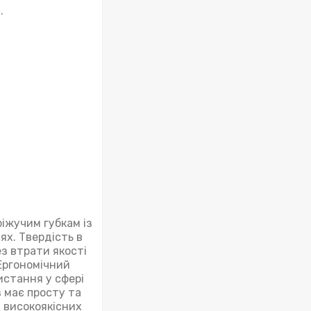
.
ріжучим губкам із
х. Твердість в
з втрати якості
 Ергономічний
истання у сфері
 має просту та
з високоякісних