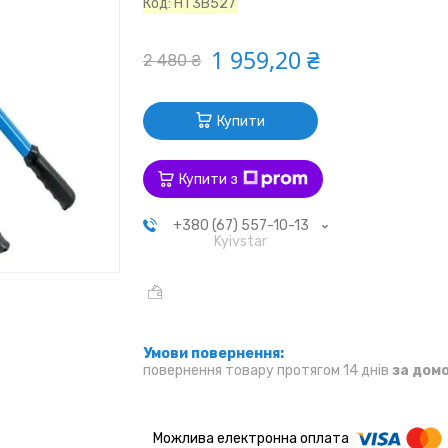
Код:
HT3B527
1 959,20 ₴
2 480 ₴
Купити
Купити з
+380 (67) 557-10-13
Kyivstar
повернення товару протягом 14 днів
за дом