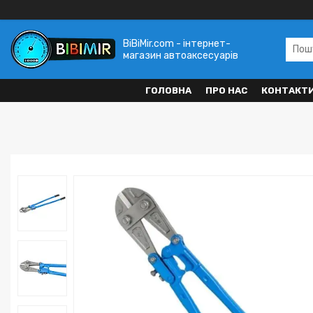
BiBiMir.com - інтернет-
магазин автоаксесуарів
ГОЛОВНА
ПРО НАС
КОНТАКТ