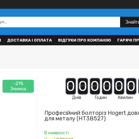
Знайт
И
ДОСТАВКА І ОПЛАТА
ВІДГУКИ ПРО КОМПАНІЮ
ГАРЯЧІ П
0
0
0
0
0
0
–21%
Днів
Годин
Хвилин
Професійний болторіз Hogert дов
для металу (HT3B527)
В наявності