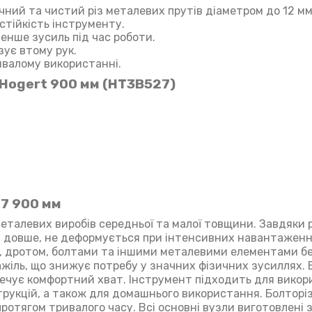
чний та чистий різ металевих прутів діаметром до 12 мм
стійкість інструменту.
енше зусиль під час роботи.
зує втому рук.
ивалому використанні.
Hogert 900 мм (HT3B527)
7 900 мм
металевих виробів середньої та малої товщини. Завдяки 
у довше, не деформується при інтенсивних навантаження
, дротом, болтами та іншими металевими елементами бе
ажіль, що знижує потребу у значних фізичних зусиллях.
ечує комфортний хват. Інструмент підходить для викор
рукцій, а також для домашнього використання. Болторіз
ротягом тривалого часу. Всі основні вузли виготовлені 