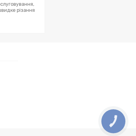
бслуговування,
швидке різання
КНОПКА
ЗВ'ЯЗКУ