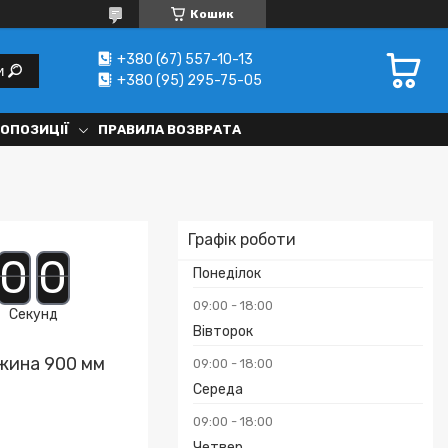
Кошик
+380 (67) 557-10-13
и
+380 (95) 295-75-05
РОПОЗИЦІЇ
ПРАВИЛА ВОЗВРАТА
Графік роботи
0
0
Понеділок
09:00
18:00
Секунд
Вівторок
жина 900 мм
09:00
18:00
Середа
09:00
18:00
Четвер