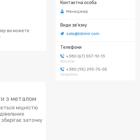
Менеджер
епер ви можете
sale@bibimir.com
.
+380 (67) 557-10-13
Kyivstar
+380 (95) 295-75-05
Vodafone
ти з металом
ається міцністю
удівельних
зберігає заточку