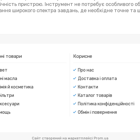
вічність пристрою. Інструмент не потребує особливого о
ання широкого спектра завдань, де необхідне точне та 
ні товари
Корисне
вет
Про нас
ні масла
Доставка і оплата
мія й косметика
Контакти
ільтри
Каталог товарів
ксесуари
Політика конфіденційності
мощь
Обмін і повернення
Сайт створений на маркетплейсі
Prom.ua