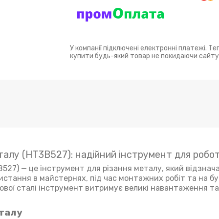
У компанії підключені електронні платежі. Т
купити будь-який товар не покидаючи сайту
талу (HT3B527): надійний інструмент для робо
527) — це інструмент для різання металу, який відзнач
истання в майстернях, під час монтажних робіт та на б
ої сталі інструмент витримує великі навантаження та 
еталу