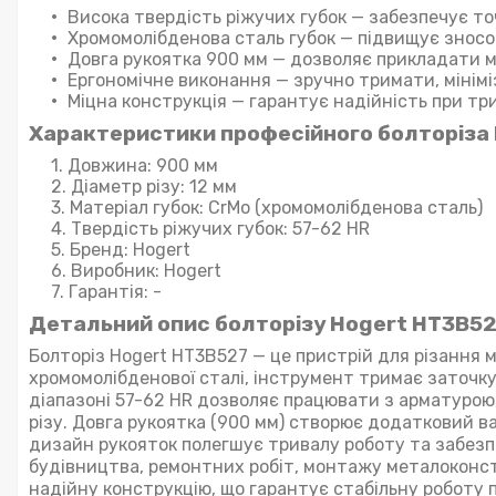
Висока твердість ріжучих губок — забезпечує то
Хромомолібденова сталь губок — підвищує зносо
Довга рукоятка 900 мм — дозволяє прикладати м
Ергономічне виконання — зручно тримати, мінімі
Міцна конструкція — гарантує надійність при тр
Характеристики професійного болторіза 
Довжина: 900 мм
Діаметр різу: 12 мм
Матеріал губок: CrMo (хромомолібденова сталь)
Твердість ріжучих губок: 57-62 HR
Бренд: Hogert
Виробник: Hogert
Гарантія: -
Детальний опис болторізу Hogert HT3B52
Болторіз Hogert HT3B527 — це пристрій для різання 
хромомолібденової сталі, інструмент тримає заточк
діапазоні 57-62 HR дозволяє працювати з арматурою
різу. Довга рукоятка (900 мм) створює додатковий в
дизайн рукояток полегшує тривалу роботу та забезп
будівництва, ремонтних робіт, монтажу металоконст
надійну конструкцію, що гарантує стабільну роботу п