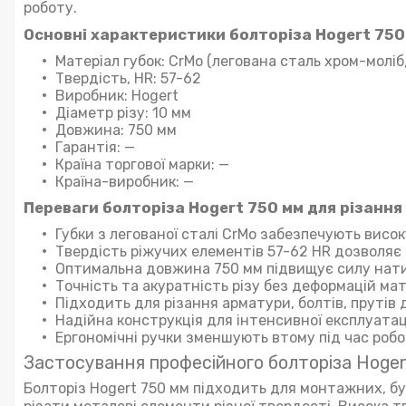
роботу.
Основні характеристики болторіза Hogert 750
Матеріал губок: CrMo (легована сталь хром-молі
Твердість, HR: 57-62
Виробник: Hogert
Діаметр різу: 10 мм
Довжина: 750 мм
Гарантія: —
Країна торгової марки: —
Країна-виробник: —
Переваги болторіза Hogert 750 мм для різання
Губки з легованої сталі CrMo забезпечують висок
Твердість ріжучих елементів 57-62 HR дозволя
Оптимальна довжина 750 мм підвищує силу нат
Точність та акуратність різу без деформацій ма
Підходить для різання арматури, болтів, прутів 
Надійна конструкція для інтенсивної експлуатац
Ергономічні ручки зменшують втому під час роб
Застосування професійного болторіза Hoge
Болторіз Hogert 750 мм підходить для монтажних, б