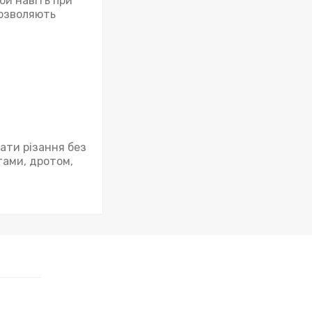
би навіть при
дозволяють
ати різання без
тами, дротом,