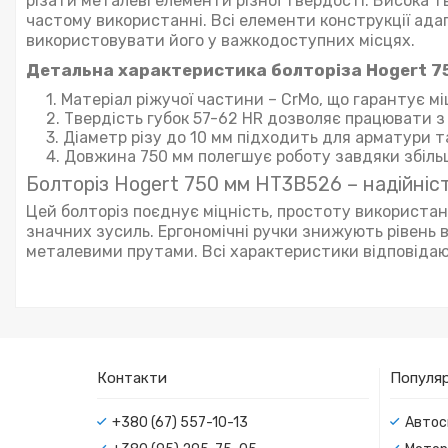
різати металеві елементи різної твердості. Висока 
частому використанні. Всі елементи конструкції ада
використовувати його у важкодоступних місцях.
Детальна характеристика болторіза Hogert 7
Матеріал ріжучої частини – CrMo, що гарантує м
Твердість губок 57-62 HR дозволяє працювати з
Діаметр різу до 10 мм підходить для арматури т
Довжина 750 мм полегшує роботу завдяки збіл
Болторіз Hogert 750 мм HT3B526 – надійніс
Цей болторіз поєднує міцність, простоту використан
значних зусиль. Ергономічні ручки знижують рівень 
металевими прутами. Всі характеристики відповідаю
Контакти
Популяр
+380 (67) 557-10-13
Автос