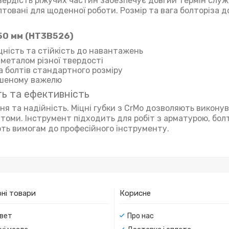
твердість ріжучих частин забезпечує довгий термін служ
птовані для щоденної роботи. Розмір та вага болторіза 
50 мм (HT3B526)
іцність та стійкість до навантажень
 металом різної твердості
а болтів стандартного розміру
ьшеному важелю
ть та ефективність
ня та надійність. Міцні губки з CrMo дозволяють виконув
втоми. Інструмент підходить для робіт з арматурою, бол
ть вимогам до професійного інструменту.
ні товари
Корисне
вет
Про нас