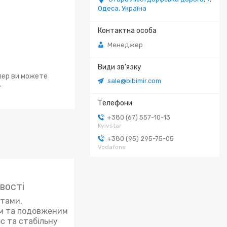
Одеса, Україна
Менеджер
епер ви можете
sale@bibimir.com
.
+380 (67) 557-10-13
Kyivstar
+380 (95) 295-75-05
Vodafone
вості
лтами,
ам та подовженим
с та стабільну