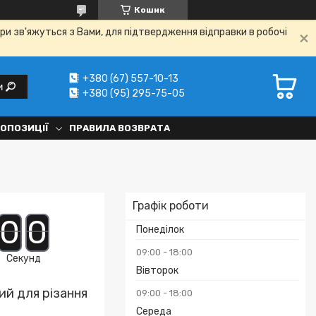
Кошик
ри зв'яжуться з Вами, для підтвердження відправки в робочі
+380 (67) 557-10-13
и
+380 (95) 295-75-05
РОПОЗИЦІЇ
ПРАВИЛА ВОЗВРАТА
Графік роботи
0
0
Понеділок
09:00
18:00
Секунд
Вівторок
ий для різання
09:00
18:00
Середа