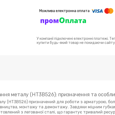
У компанії підключені електронні платежі. Т
купити будь-який товар не покидаючи сайту
зання металу (HT3B526): призначення та особли
талу (HT3B526) призначений для роботи з арматурою, бо
івництва, монтажу та демонтажу. Завдяки міцним губк
отовлений з легованої сталі, що гарантує тривалий ресур