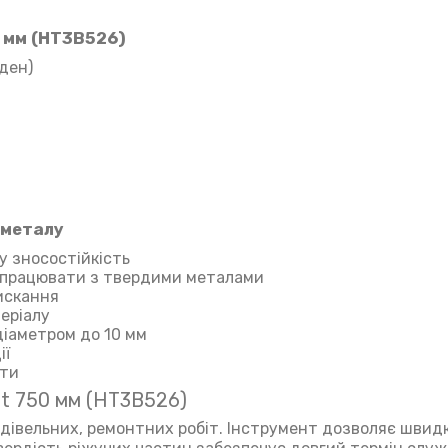
 мм (HT3B526)
бден)
 металу
у зносостійкість
є працювати з твердими металами
искання
теріалу
діаметром до 10 мм
ії
оти
rt 750 мм (HT3B526)
удівельних, ремонтних робіт. Інструмент дозволяє швид