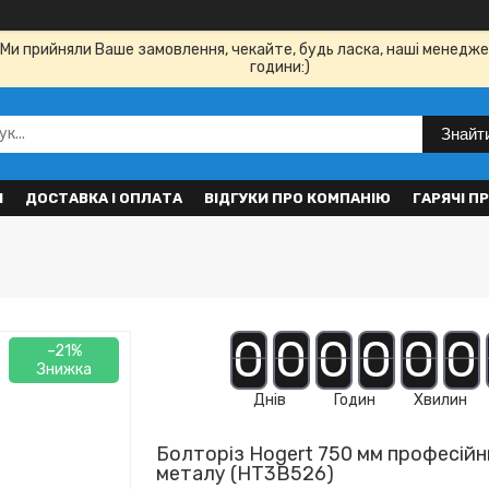
Ми прийняли Ваше замовлення, чекайте, будь ласка, наші менедже
години:)
Знайт
И
ДОСТАВКА І ОПЛАТА
ВІДГУКИ ПРО КОМПАНІЮ
ГАРЯЧІ П
0
0
0
0
0
0
–21%
Днів
Годин
Хвилин
Болторіз Hogert 750 мм професійн
металу (HT3B526)