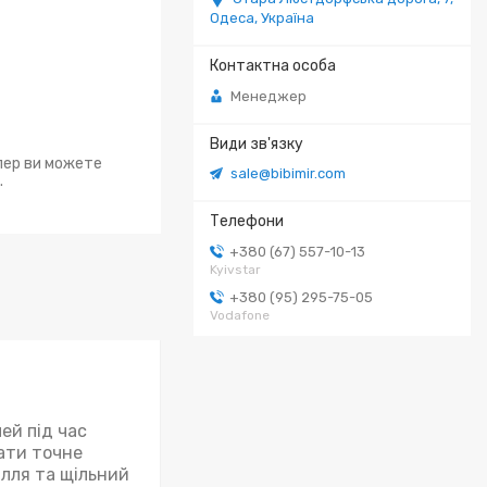
Одеса, Україна
Менеджер
епер ви можете
sale@bibimir.com
.
+380 (67) 557-10-13
Kyivstar
+380 (95) 295-75-05
Vodafone
ей під час
вати точне
илля та щільний