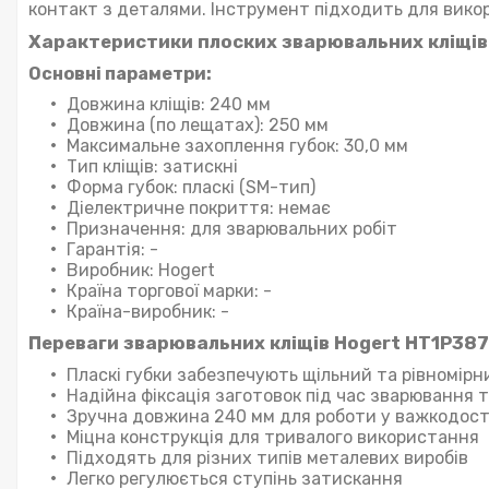
контакт з деталями. Інструмент підходить для вико
Характеристики плоских зварювальних кліщів
Основні параметри:
Довжина кліщів: 240 мм
Довжина (по лещатах): 250 мм
Максимальне захоплення губок: 30,0 мм
Тип кліщів: затискні
Форма губок: пласкі (SM-тип)
Діелектричне покриття: немає
Призначення: для зварювальних робіт
Гарантія: -
Виробник: Hogert
Країна торгової марки: -
Країна-виробник: -
Переваги зварювальних кліщів Hogert HT1P387
Пласкі губки забезпечують щільний та рівномір
Надійна фіксація заготовок під час зварювання 
Зручна довжина 240 мм для роботи у важкодост
Міцна конструкція для тривалого використання
Підходять для різних типів металевих виробів
Легко регулюється ступінь затискання