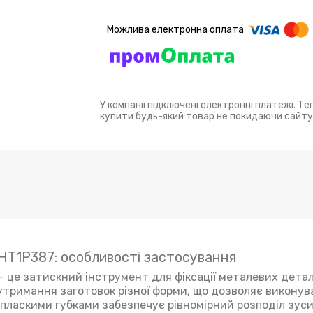
У компанії підключені електронні платежі. Т
купити будь-який товар не покидаючи сайту
 HT1P387: особливості застосування
— це затискний інструмент для фіксації металевих детал
 утримання заготовок різної форми, що дозволяє викону
з пласкими губками забезпечує рівномірний розподіл зус