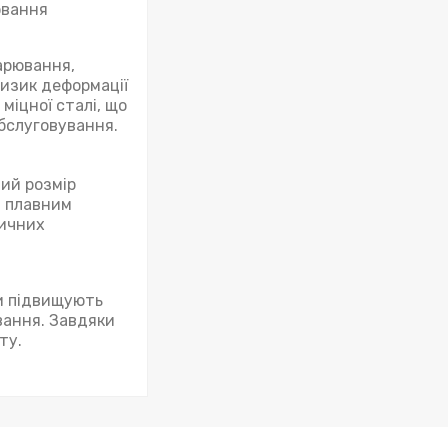
ювання
варювання,
ризик деформації
міцної сталі, що
обслуговування.
ий розмір
з плавним
сичних
ни підвищують
вання. Завдяки
ту.