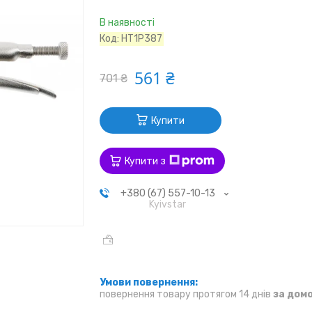
В наявності
Код:
HT1P387
561 ₴
701 ₴
Купити
Купити з
+380 (67) 557-10-13
Kyivstar
повернення товару протягом 14 днів
за дом