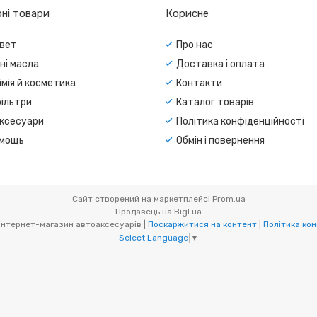
ні товари
Корисне
вет
Про нас
ні масла
Доставка і оплата
мія й косметика
Контакти
ільтри
Каталог товарів
ксесуари
Політика конфіденційності
мощь
Обмін і повернення
Сайт створений на маркетплейсі
Prom.ua
Продавець на Bigl.ua
BiBiMir.com - інтернет-магазин автоаксесуарів |
Поскаржитися на контент
|
Політика кон
Select Language
▼