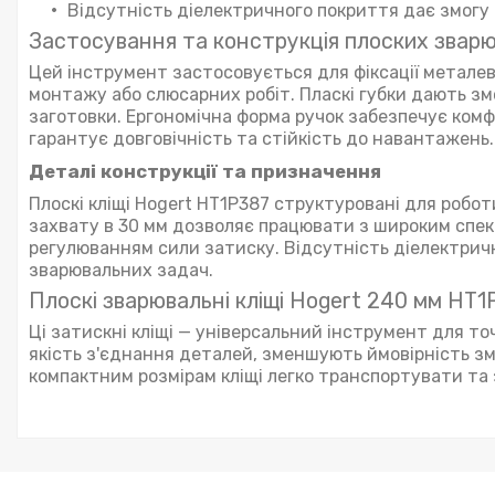
Відсутність діелектричного покриття дає змог
Застосування та конструкція плоских зварю
Цей інструмент застосовується для фіксації металеви
монтажу або слюсарних робіт. Пласкі губки дають зм
заготовки. Ергономічна форма ручок забезпечує комфо
гарантує довговічність та стійкість до навантажень
Деталі конструкції та призначення
Плоскі кліщі Hogert HT1P387 структуровані для роб
захвату в 30 мм дозволяє працювати з широким спект
регулюванням сили затиску. Відсутність діелектри
зварювальних задач.
Плоскі зварювальні кліщі Hogert 240 мм HT1
Ці затискні кліщі — універсальний інструмент для т
якість з'єднання деталей, зменшують ймовірність з
компактним розмірам кліщі легко транспортувати та 