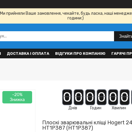
Ми прийняли Ваше замовлення, чекайте, будь ласка, наші менедже
години:)
Знайт
И
ДОСТАВКА І ОПЛАТА
ВІДГУКИ ПРО КОМПАНІЮ
ГАРЯЧІ П
0
0
0
0
0
0
–20%
Днів
Годин
Хвилин
Плоскі зварювальні кліщі Hogert 2
HT1P387 (HT1P387)