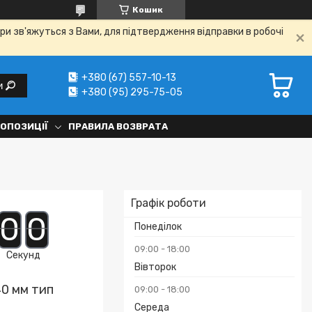
Кошик
ри зв'яжуться з Вами, для підтвердження відправки в робочі
+380 (67) 557-10-13
и
+380 (95) 295-75-05
РОПОЗИЦІЇ
ПРАВИЛА ВОЗВРАТА
Графік роботи
0
0
Понеділок
09:00
18:00
Секунд
Вівторок
40 мм тип
09:00
18:00
Середа