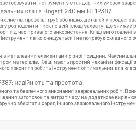
у застосовувати інструмент у стандартних умовах звар
вальних кліщів Hogert 240 мм HT1P387
х листів, профілів, труб або інших деталей у процесі з
огу розподілити тиск по всій площі захвату, що знижує 
рт під час тривалого використання. Кліщі виготовлені з 
. Інструмент легко очищується і не потребує складного 
оти з металевими елементами різної товщини. Максимальн
ром матеріалів. Кліщі мають простий механізм фіксації 
чного покриття робить інструмент оптимальним для кла
P387: надійність та простота
очного та безпечного виконання зварювальних робіт. Во
міщення заготовок та витрат часу на додаткове вирівню
зручно зберігати серед іншого зварювального інструмен