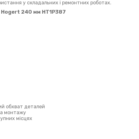
ристання у складальних і ремонтних роботах.
 Hogert 240 мм HT1P387
ний обхват деталей
та монтажу
упних місцях