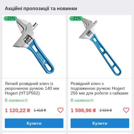
Акційні пропозиції та новинки
–21%
–21%
Легкий розвідний ключ із
Розвідний ключ з
укороченою ручкою 140 мм
подовженою ручкою Hogert
Hogert (HT1P562)
256 мм для роботи з гайками
(HT1P564)
В наявності
В наявності
1 120,22
1 598,96
₴
₴
1 418 ₴
2 024 ₴
Купити
Купити