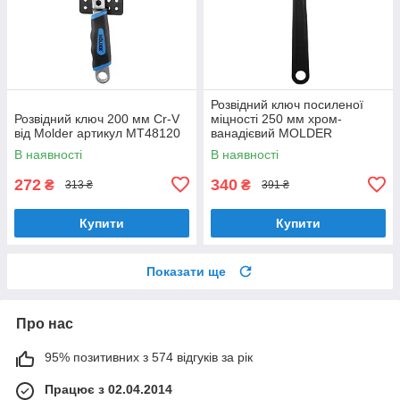
Розвідний ключ посиленої
Розвідний ключ 200 мм Cr-V
міцності 250 мм хром-
від Molder артикул MT48120
ванадієвий MOLDER
(MT48025)
В наявності
В наявності
272
340
₴
₴
313 ₴
391 ₴
Купити
Купити
Показати ще
Про нас
95% позитивних з 574 відгуків за рік
Працює з 02.04.2014