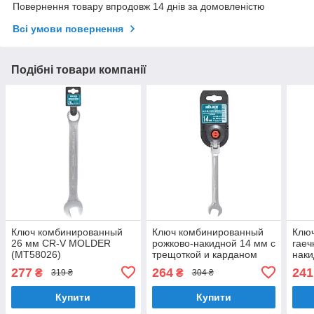
Повернення товару впродовж 14 днів за домовленістю
Всі умови повернення
Подібні товари компанії
Ключ комбинированный
Ключ комбинированный
Клю
26 мм CR-V MOLDER
рожково-накидной 14 мм с
гаеч
(MT58026)
трещоткой и карданом
наки
гаечный Molder CR-V
трещ
277
264
241
₴
₴
319 ₴
304 ₴
(MT57014)
(MT
Купити
Купити