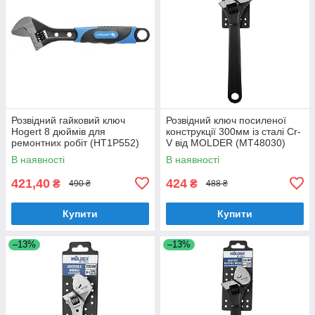
Розвідний гайковий ключ
Розвідний ключ посиленої
Hogert 8 дюймів для
конструкції 300мм із сталі Cr-
ремонтних робіт (HT1P552)
V від MOLDER (MT48030)
В наявності
В наявності
421,40
424
₴
₴
490 ₴
488 ₴
Купити
Купити
–13%
–13%