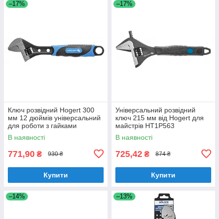
–17%
–17%
Ключ розвідний Hogert 300
Універсальний розвідний
мм 12 дюймів універсальний
ключ 215 мм від Hogert для
для роботи з гайками
майстрів HT1P563
(HT1P556)
В наявності
В наявності
771,90
725,42
₴
₴
930 ₴
874 ₴
Купити
Купити
–14%
–13%