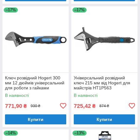
–17%
–17%
Ключ розвідний Hogert 300
Універсальний розвідний
мм 12 дюймів універсальний
ключ 215 мм від Hogert для
для роботи з гайками
майстрів HT1P563
(HT1P556)
В наявності
В наявності
771,90
725,42
₴
₴
930 ₴
874 ₴
Купити
Купити
–14%
–13%