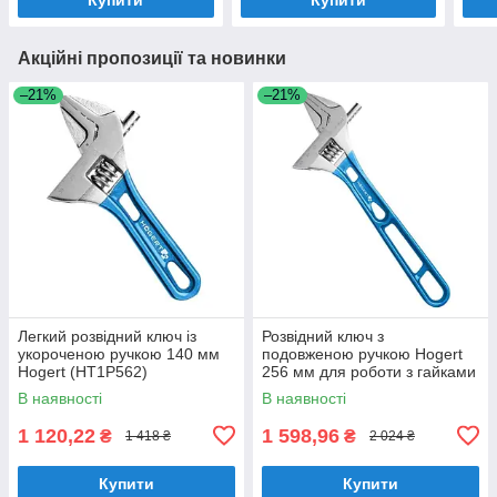
Акційні пропозиції та новинки
–21%
–21%
Легкий розвідний ключ із
Розвідний ключ з
укороченою ручкою 140 мм
подовженою ручкою Hogert
Hogert (HT1P562)
256 мм для роботи з гайками
(HT1P564)
В наявності
В наявності
1 120,22
1 598,96
₴
₴
1 418 ₴
2 024 ₴
Купити
Купити