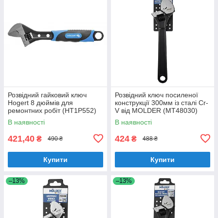
Розвідний гайковий ключ
Розвідний ключ посиленої
Hogert 8 дюймів для
конструкції 300мм із сталі Cr-
ремонтних робіт (HT1P552)
V від MOLDER (MT48030)
В наявності
В наявності
421,40
424
₴
₴
490 ₴
488 ₴
Купити
Купити
–13%
–13%