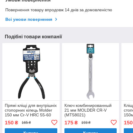
Повернення товару впродовж 14 днів за домовленістю
Всі умови повернення
Подібні товари компанії
Прямі кліщі для внутрішніх
Ключ комбинированный
Кліщ
стопорних кілець Molder
21 мм MOLDER CR-V
стоп
150 мм Cr-V HRC 55-60
(MT58021)
150м
поліровані (MT46015)
полі
150
175
150
₴
₴
165 ₴
193 ₴
Купити
Купити