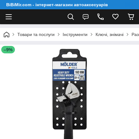
BiBiMir.com - інтернет-магазин автоаксесуарів
Товари та послуги
Інструменти
Ключі, знімачі
Раз
–9%