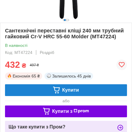
Сантехнічні переставні кліщі 240 мм трубний
гайковий Cr-V HRC 55-60 Molder (MT47224)
В наявності
Код: MT47224
Роздріб
432
₴
497 ₴
Економія
65 ₴
Залишилось
45 днів
Купити
або
Купити з
Що таке купити з Пром?