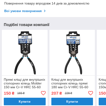
Повернення товару впродовж 14 днів за домовленістю
Всі умови повернення
Подібні товари компанії
Прямі кліщі для внутрішніх
Кліщі для внутрішніх
Кліщ
стопорних кілець Molder
стопорних кілець прямі
стоп
150 мм Cr-V HRC 55-60
180 мм Cr-V HRC 55-60
150м
поліровані (MT46015)
поліровані Molder
полі
150
207
150
₴
₴
165 ₴
228 ₴
(MT46018)
Купити
Купити