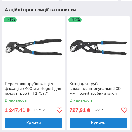
Акційні пропозиції та новинки
–21%
–17%
Переставні трубні кліщі з
Кліщі для труб
фіксацією 400 мм Hogert для
самоналаштовувальні 300
гайок і труб (HT1P377)
мм Hogert трубний ключ
(HT1P379)
В наявності
В наявності
1 247,41
727,91
₴
₴
1 579 ₴
877 ₴
Купити
Купити