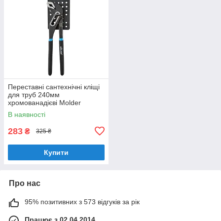
Переставні сантехнічні кліщі
для труб 240мм
хромованадієві Molder
(MT47324)
В наявності
283
₴
325 ₴
Купити
Про нас
95% позитивних з 573 відгуків за рік
Працює з 02.04.2014