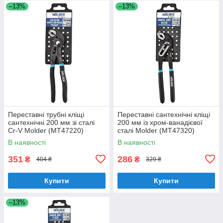
–13%
–13%
Переставні трубні кліщі
Переставні сантехнічні кліщі
сантехнічні 200 мм зі сталі
200 мм із хром-ванадієвої
Cr-V Molder (MT47220)
сталі Molder (MT47320)
В наявності
В наявності
351
286
₴
₴
404 ₴
329 ₴
Купити
Купити
–13%