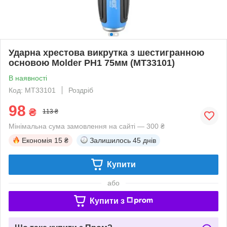
Ударна хрестова викрутка з шестигранною
основою Molder PH1 75мм (MT33101)
В наявності
Код: MT33101
Роздріб
98
₴
113 ₴
Мінімальна сума замовлення на сайті — 300 ₴
Економія
15 ₴
Залишилось
45 днів
Купити
або
Купити з