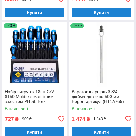
Купити
Купити
–20%
–20%
Набір викруток 18шт CrV
Вороток шарнірний 3/4
6150 Molder з магнітним
дюйма довжина 500 мм
захватом PH SL Torx
Hogert артикул (HT1A765)
(MT32218)
В наявності
В наявності
727
1 474
₴
₴
909 ₴
1 843 ₴
Купити
Купити