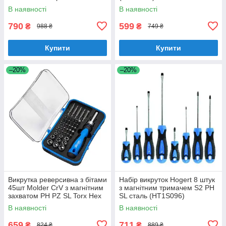
Torx (HT1S216)
В наявності
В наявності
790
599
₴
₴
988 ₴
749 ₴
Купити
Купити
–20%
–20%
Викрутка реверсивна з бітами
Набір викруток Hogert 8 штук
45шт Molder CrV з магнітним
з магнітним тримачем S2 PH
захватом PH PZ SL Torx Hex
SL сталь (HT1S096)
PL (MT32345)
В наявності
В наявності
659
711
₴
₴
824 ₴
889 ₴