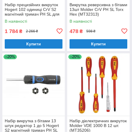
Набір прецизійних викруток
Викрутка реверсивна з бітами
Hogert 102 одиниці CrV S2
13шт Molder CrV PH SL Torx
магнітний тримач PH SL для
Hex (MT32313)
точних робіт (HT1S102)
В наявності
В наявності
1 784
478
₴
₴
2 266 ₴
598 ₴
Купити
Купити
–20%
–20%
Набір викрутка з бітами 13
Набір діелектричних викруток
штук редуктор 1 до 5 Hogert
Molder VDE 1000 В 12 шт.
S2 магнітний тримач PH SL
(MT35206)