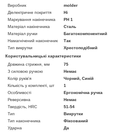
Виробник
molder
Діелектричне покриття
Ні
Маркування накінечника
PH 1
Матеріал накінечника
Сталь
Матеріал ручки
Багатокомпонентний
Намагнічений наконечник
Так
Тип викрутки
Хрестоподібний
Користувальницькі характеристики
Довжина стрижня, мм
75
З силовою ручкою
Немає
Колір руків'я
Чорний, Синій
Кількість у комплекті, шт
1
Особливості
Ергономічна ручка
Реверсивна
Немає
Твердість, HRC
51-54
Тип
Викрутки
Тип наконечника
Фіксований
Ударна
Да