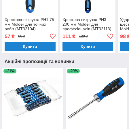
Хрестова викрутка PH1 75
Хрестова викрутка PH3
Удар
мм Molder для точних
200 мм Molder для
шес
робіт (MT32104)
професіоналів (MT32113)
Mold
арти
57
111
98
₴
₴
66 ₴
128 ₴
Купити
Купити
Акційні пропозиції та новинки
–21%
–20%