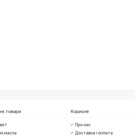
ні товари
Корисне
вет
Про нас
ні масла
Доставка і оплата