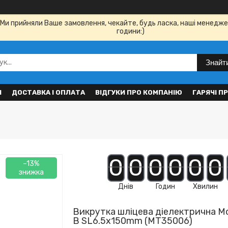
Ми прийняли Ваше замовлення, чекайте, будь ласка, наші менедже
години:)
Знайт
И
ДОСТАВКА І ОПЛАТА
ВІДГУКИ ПРО КОМПАНІЮ
ГАРЯЧІ П
0
0
0
0
0
0
–13%
Днів
Годин
Хвилин
Викрутка шліцева діелектрична Mo
В SL6.5x150mm (MT35006)