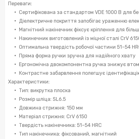
Переваги:
Сертифікована за стандартом VDE 1000 В для бе
Діелектричне покриття запобігає ураженню ел
Магнітний накінечник фіксує кріплення для біль
Накинечник виготовлений із міцної сталі CrV 615
Оптимальна твердість робочої частини 51–54 H
Пряма форма ручки зручна для надійного хвату
Ергономічна двокомпонентна ручка знижує вто
Контрастне забарвлення полегшує ідентифікаці
Характеристики:
Тип: викрутка плоска
Розмір шліца: SL6.5
Довжина стрижня: 150 мм
Матеріал стрижня: CrV 6150
Твердість накінечника: 51–54 HRC
Тип накінечника: фіксований, магнітний