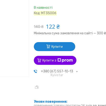
В наявності
Код:
MT35006
122 ₴
140 ₴
Мінімальна сума замовлення на сайті — 300 
Купити
Купити з
+380 (67) 557-10-13
Kyivstar
повернення товару протягом 14 днів
за дом