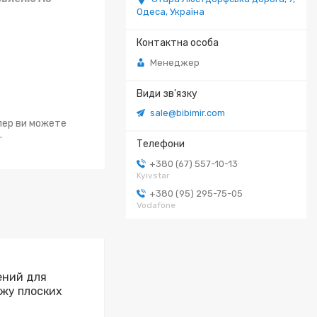
Одеса, Україна
Менеджер
sale@bibimir.com
епер ви можете
.
+380 (67) 557-10-13
Kyivstar
+380 (95) 295-75-05
Vodafone
ений для
ажу плоских