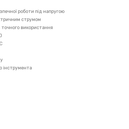
зпечної роботи під напругою
ектричним струмом
ш точного використання
0
RC
му
ю інструмента