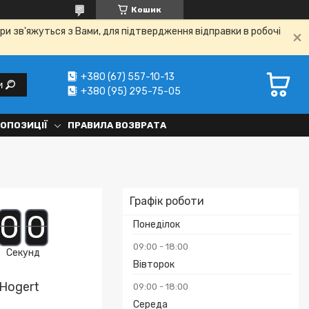
Кошик
ри зв'яжуться з Вами, для підтвердження відправки в робочі
+380 (67) 557-10-13
и
+380 (95) 295-75-05
РОПОЗИЦІЇ
ПРАВИЛА ВОЗВРАТА
Графік роботи
0
0
Понеділок
09:00
18:00
Секунд
Вівторок
 Hogert
09:00
18:00
Середа