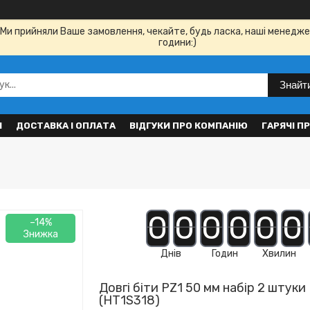
Ми прийняли Ваше замовлення, чекайте, будь ласка, наші менедже
години:)
Знайт
И
ДОСТАВКА І ОПЛАТА
ВІДГУКИ ПРО КОМПАНІЮ
ГАРЯЧІ П
0
0
0
0
0
0
–14%
Днів
Годин
Хвилин
Довгі біти PZ1 50 мм набір 2 штуки
(HT1S318)