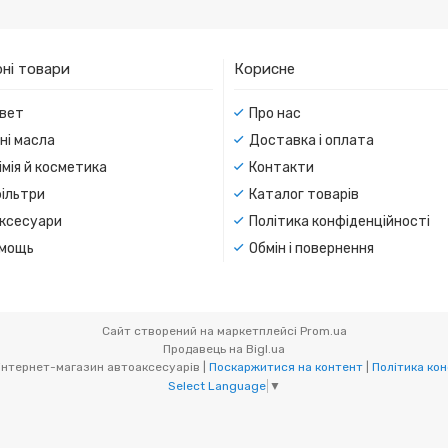
ні товари
Корисне
вет
Про нас
ні масла
Доставка і оплата
мія й косметика
Контакти
ільтри
Каталог товарів
ксесуари
Політика конфіденційності
мощь
Обмін і повернення
Сайт створений на маркетплейсі
Prom.ua
Продавець на Bigl.ua
BiBiMir.com - інтернет-магазин автоаксесуарів |
Поскаржитися на контент
|
Політика кон
Select Language
▼