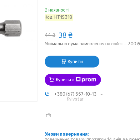
В наявності
Код:
HT1S318
38 ₴
44 ₴
Мінімальна сума замовлення на сайті — 300 
Купити
Купити з
+380 (67) 557-10-13
Kyivstar
повернення товару протягом 14 днів
за дом