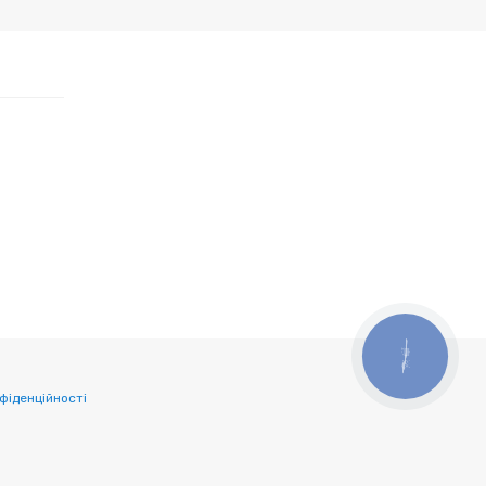
КНОПКА
ЗВ'ЯЗКУ
фіденційності