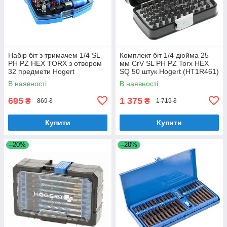
Набір біт з тримачем 1/4 SL
Комплект біт 1/4 дюйма 25
PH PZ HEX TORX з отвором
мм CrV SL PH PZ Torx HEX
32 предмети Hogert
SQ 50 штук Hogert (HT1R461)
(HT1S400)
В наявності
В наявності
695
1 375
₴
₴
869 ₴
1 719 ₴
Купити
Купити
–20%
–20%