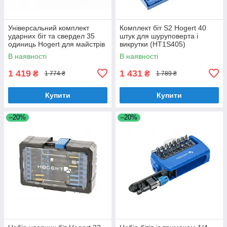
Універсальний комплект
Комплект біт S2 Hogert 40
ударних біт та свердел 35
штук для шуруповерта і
одиниць Hogert для майстрів
викрутки (HT1S405)
(HT1S801)
В наявності
В наявності
1 419
1 431
₴
₴
1 774 ₴
1 789 ₴
Купити
Купити
–20%
–20%