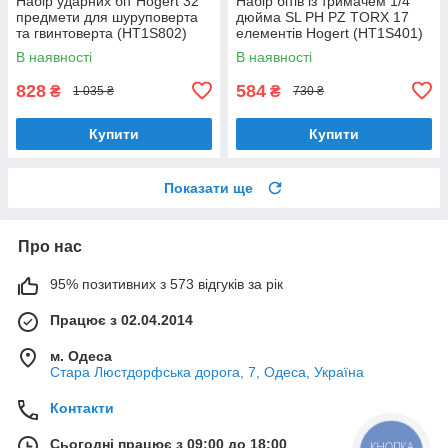
Набір ударних біт Hogert 32
Набір бітів із тримачем 1/4
предмети для шуруповерта
дюйма SL PH PZ TORX 17
та гвинтоверта (HT1S802)
елементів Hogert (HT1S401)
В наявності
В наявності
828
584
₴
₴
1 035 ₴
730 ₴
Купити
Купити
Показати ще
Про нас
95% позитивних з 573 відгуків за рік
Працює з 02.04.2014
м. Одеса
Стара Люстдорфська дорога, 7, Одеса, Україна
Контакти
Сьогодні працює з 09:00 до 18:00
КНОПКА