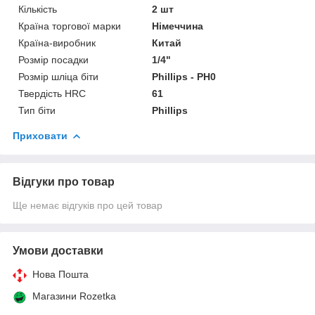
Кількість
2 шт
Країна торгової марки
Німеччина
Країна-виробник
Китай
Розмір посадки
1/4"
Розмір шліца біти
Phillips - PH0
Твердість HRС
61
Тип біти
Phillips
Приховати
Відгуки про товар
Ще немає відгуків про цей товар
Умови доставки
Нова Пошта
Магазини Rozetka