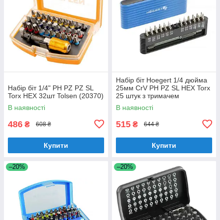
Набір біт Hoegert 1/4 дюйма
Набір біт 1/4" PH PZ PZ SL
25мм CrV PH PZ SL HEX Torx
Torx HEX 32шт Tolsen (20370)
25 штук з тримачем
(HT1S273)
В наявності
В наявності
486
515
₴
₴
608 ₴
644 ₴
Купити
Купити
–20%
–20%