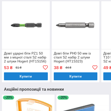
Довгі ударні біти PZ1 50
Довгі біти PH0 50 мм із
Довг
мм з міцної сталі S2 набір
сталі S2 набір 2 штуки
T10 
2 штуки Hogert (HT1S156)
Hogert (HT1S323)
S2 к
(HT
53
38
49
₴
₴
61 ₴
44 ₴
Купити
Купити
Акційні пропозиції та новинки
–20%
–20%