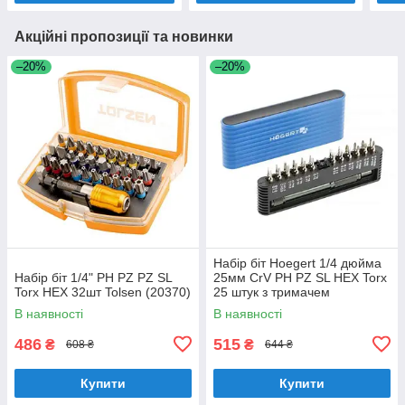
Акційні пропозиції та новинки
–20%
–20%
Набір біт Hoegert 1/4 дюйма
Набір біт 1/4" PH PZ PZ SL
25мм CrV PH PZ SL HEX Torx
Torx HEX 32шт Tolsen (20370)
25 штук з тримачем
(HT1S273)
В наявності
В наявності
486
515
₴
₴
608 ₴
644 ₴
Купити
Купити