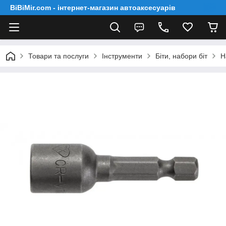
BiBiMir.com - інтернет-магазин автоаксесуарів
Товари та послуги
Інструменти
Біти, набори біт
Н