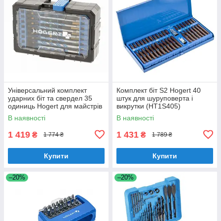
Універсальний комплект
Комплект біт S2 Hogert 40
ударних біт та свердел 35
штук для шуруповерта і
одиниць Hogert для майстрів
викрутки (HT1S405)
(HT1S801)
В наявності
В наявності
1 419
1 431
₴
₴
1 774 ₴
1 789 ₴
Купити
Купити
–20%
–20%