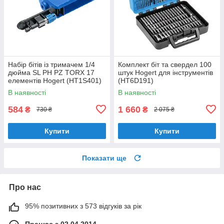
Набір бітів із тримачем 1/4
Комплект біт та свердел 100
дюйма SL PH PZ TORX 17
штук Hogert для інструментів
елементів Hogert (HT1S401)
(HT6D191)
В наявності
В наявності
584
1 660
₴
₴
730 ₴
2 075 ₴
Купити
Купити
Показати ще
Про нас
95% позитивних з 573 відгуків за рік
Працює з 02.04.2014