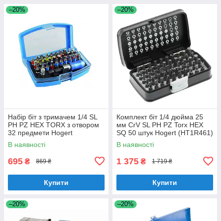
–20%
–20%
Набір біт з тримачем 1/4 SL
Комплект біт 1/4 дюйма 25
PH PZ HEX TORX з отвором
мм CrV SL PH PZ Torx HEX
32 предмети Hogert
SQ 50 штук Hogert (HT1R461)
(HT1S400)
В наявності
В наявності
695
1 375
₴
₴
869 ₴
1 719 ₴
Купити
Купити
–20%
–20%