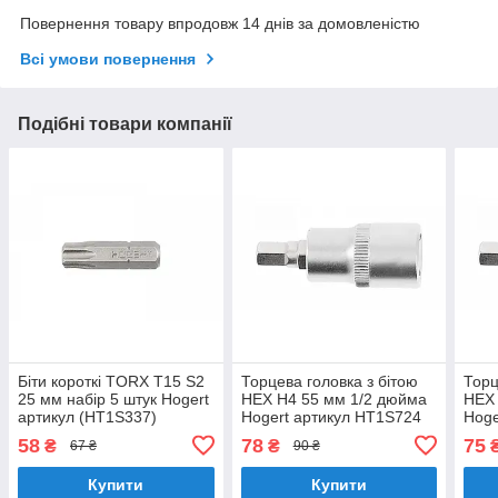
Повернення товару впродовж 14 днів за домовленістю
Всі умови повернення
Подібні товари компанії
Біти короткі TORX T15 S2
Торцева головка з бітою
Торц
25 мм набір 5 штук Hogert
HEX H4 55 мм 1/2 дюйма
HEX 
артикул (HT1S337)
Hogert артикул HT1S724
Hoge
58
78
75
₴
₴
67 ₴
90 ₴
Купити
Купити