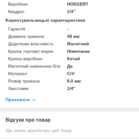
Виробник
HOEGERT
Квадрат
1/4"
Користувальницькі характеристики
Гарантія
-
Довжина тримача
48 мм
Додаткова властивість
Магнітний
Країна торгової марки
Німеччина
Країна-виробник
Китай
Магнітний накінечник біти
Да
Матеріал
CrV
Розмір тримача
8,0 мм
Хвостовик
1/4"
Приховати
Відгуки про товар
Ще немає відгуків про цей товар