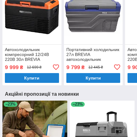
Автохолодильник
Портативний холодильник
Авто
компресорний 12/24В
27л BREVIA
комп
220В 30л BREVIA
автохолодильник
220В
портативний пластиковий
компресорний
вант
9 999
9 799
9 9
₴
₴
12 699 ₴
12 445 ₴
(22510)
пластиковий 12/24В 220В
(K25
(22920)
Купити
Купити
Акційні пропозиції та новинки
–23%
–23%