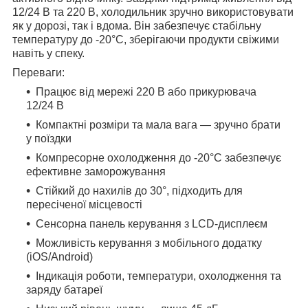
12/24 В та 220 В, холодильник зручно використовувати
як у дорозі, так і вдома. Він забезпечує стабільну
температуру до -20°C, зберігаючи продукти свіжими
навіть у спеку.
Переваги:
Працює від мережі 220 В або прикурювача
12/24 В
Компактні розміри та мала вага — зручно брати
у поїздки
Компресорне охолодження до -20°C забезпечує
ефективне заморожування
Стійкий до нахилів до 30°, підходить для
пересіченої місцевості
Сенсорна панель керування з LCD-дисплеєм
Можливість керування з мобільного додатку
(iOS/Android)
Індикація роботи, температури, охолодження та
заряду батареї