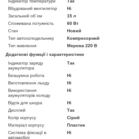
Індикатор температури
Так
Вбудований вентилятор
Ні
Загальний об`єм
15 л
Споживана потужність
60 Вт
Стан
Новий
Тип автохолодильнику
Компресорний
Тип живлення
Мережа 220 В
Додаткові функції і характеристики
Індикатор заряду
Так
акумулятора
Безшумна робота
Ні
Виготовлення льоду
Ні
Використання
Ні
акумуляторів холоду
Відсік для шнура
Ні
Дисплей
Так
Колір корпусу
Сірий
Матеріал корпусу
Пластик
Система фіксації в
Ні
автомобілі