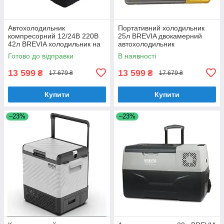
Автохолодильник
Портативний холодильник
компресорний 12/24В 220В
25л BREVIA двокамерний
42л BREVIA холодильник на
автохолодильник
колесах пластиковий чорний
пластиковий 12/24В 220В з
Готово до відправки
В наявності
(22770)
LG-компресором (22545)
13 599
13 599
₴
₴
17 679 ₴
17 679 ₴
Купити
Купити
–23%
–23%