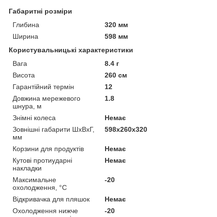
Габаритні розміри
Глибина
320 мм
Ширина
598 мм
Користувальницькі характеристики
Вага
8.4 г
Висота
260 см
Гарантійний термін
12
Довжина мережевого
1.8
шнура, м
Знімні колеса
Немає
Зовнішні габарити ШхВхГ,
598x260x320
мм
Корзини для продуктів
Немає
Кутові протиударні
Немає
накладки
Максимальне
-20
охолодження, °C
Відкривачка для пляшок
Немає
Охолодження нижче
-20