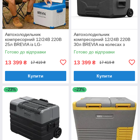
Автохолодильник
Автохолодильник
компресорний 12/24В 220В
компресорний 12/24В 220В
25л BREVIA із LG-
30л BREVIA на колесах з
компресором сталевий
автономною роботою
Готово до відправки
Готово до відправки
(22405)
пластиковий (22710)
13 399
13 399
₴
₴
17 419 ₴
17 419 ₴
Купити
Купити
–23%
–23%