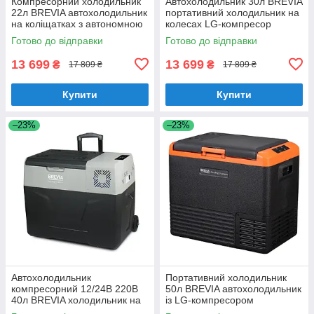
Компресорний холодильник
Автохолодильник 30л BREVIA
22л BREVIA автохолодильник
портативний холодильник на
на коліщатках з автономною
колесах LG-компресор
роботою 12/24В 220В
пластиковий 12/24В 220В
Готово до відправки
Готово до відправки
пластиковий Сірий (22130)
(22725)
13 699
13 699
₴
₴
17 809 ₴
17 809 ₴
Купити
Купити
–23%
–23%
Автохолодильник
Портативний холодильник
компресорний 12/24В 220В
50л BREVIA автохолодильник
40л BREVIA холодильник на
із LG-компресором
колесах LG-компресор
пластиковий 12/24В 220В