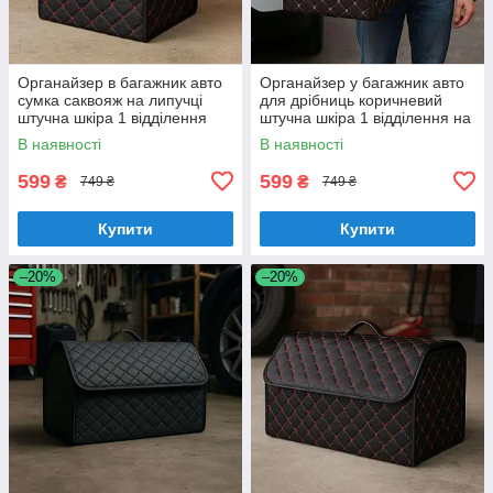
Органайзер в багажник авто
Органайзер у багажник авто
сумка саквояж на липучці
для дрібниць коричневий
штучна шкіра 1 відділення
штучна шкіра 1 відділення на
чорний (58183/black red)
липучці (58183/brown beige)
В наявності
В наявності
599
599
₴
₴
749 ₴
749 ₴
Купити
Купити
–20%
–20%