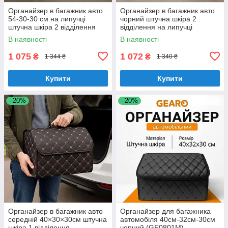
Органайзер в багажник авто
Органайзер в багажник авто
54-30-30 см на липучці
чорний штучна шкіра 2
штучна шкіра 2 відділення
відділення на липучці
чорний RG
54Х30Х30см (44650/black
В наявності
В наявності
red)
1 075
1 072
₴
₴
1 344 ₴
1 340 ₴
Купити
Купити
–20%
–20%
Органайзер в багажник авто
Органайзер для багажника
середній 40×30×30см штучна
автомобіля 40см-32см-30см
шкіра 1 відділення
чорний (GE0801M)