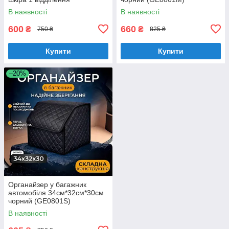
коричневий бежева строчка
В наявності
В наявності
600
660
₴
₴
750 ₴
825 ₴
Купити
Купити
–20%
Органайзер у багажник
автомобіля 34см*32см*30см
чорний (GE0801S)
В наявності