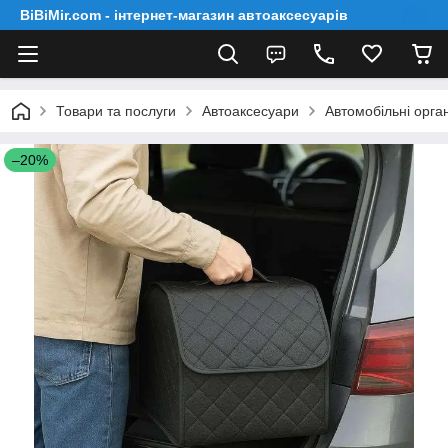
BiBiMir.com - інтернет-магазин автоаксесуарів
Товари та послуги
Автоаксесуари
Автомобільні орга
–20%