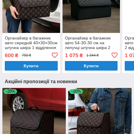
Органайзер в багажник
Органайзер в багажник
Орга
авто середній 40×30×30см
авто 54-30-30 см на
авто
штучна шкіра 1 відділення
липучці штучна шкіра 2
2 ві
коричневий бежева
відділення чорний RG
54Х3
600
1 075
1 0
₴
₴
750 ₴
1 344 ₴
строчка
red)
Купити
Купити
Акційні пропозиції та новинки
–20%
–20%