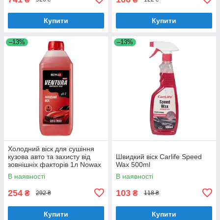
Купити
Купити
–13%
–13%
Холодний віск для сушіння
кузова авто та захисту від
Швидкий віск Carlife Speed
зовнішніх факторів 1л Nowax
Wax 500ml
Nano Wax суперконцентрат
В наявності
В наявності
(NX01136)
254
103
₴
₴
292 ₴
118 ₴
Купити
Купити