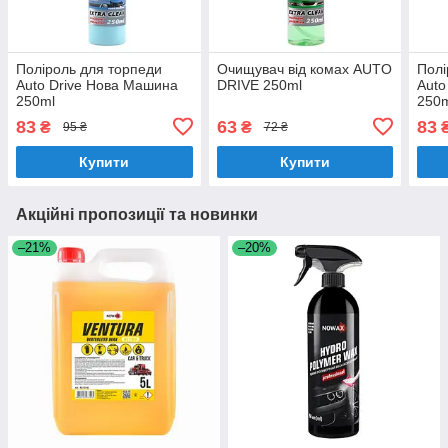
Поліроль для торпеди
Очищувач від комах AUTO
Полі
Auto Drive Нова Машина
DRIVE 250ml
Auto
250ml
250
83
63
83
₴
₴
95 ₴
72 ₴
Купити
Купити
Акційні пропозиції та новинки
–21%
–20%