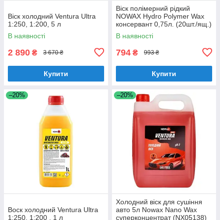
Віск полімерний рідкий
Віск холодний Ventura Ultra
NOWAX Hydro Polymer Wax
1:250, 1:200, 5 л
консервант 0,75л. (20шт./ящ.)
В наявності
В наявності
2 890
794
₴
₴
3 670 ₴
993 ₴
Купити
Купити
–20%
–20%
Холодний віск для сушіння
Воск холодний Ventura Ultra
авто 5л Nowax Nano Wax
1:250, 1:200 , 1 л
суперконцентрат (NX05138)