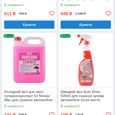
В наявності
В наявності
611
948
₴
₴
764 ₴
1 185 ₴
Купити
Купити
–20%
–13%
Холодний віск для авто
Швидкий віск Auto Drive
суперконцентрат 5л Nowax
500ml для сушіння кузова
Wax для сушіння автомобіля
автомобіля після миття
із захисною плівкою
(AD0066)
В наявності
В наявності
(NX05117)
741
106
₴
₴
926 ₴
122 ₴