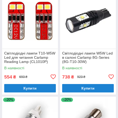
Світлодіодні лампи T10-W5W
Світлодіодні лампи W5W Led
Led для читання Carlamp
в салоні Carlamp 8G-Series
Reading Lamp (CL1010P)
(8G-T10-30W)
В наявності
В наявності
554
738
₴
₴
693 ₴
923 ₴
Купити
Купити
–20%
–20%