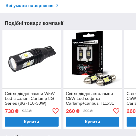
Всі умови повернення
Подібні товари компанії
Світлодіодні лампи W5W
Світлодіодні автолампи
Світ
Led в салоні Carlamp 8G-
C5W Led cофітка
C5W 
Series (8G-T10-30W)
Carlamp+canbus Т11x31
Carl
мм (SJ-K6-31мм)
мм (
738
260
260
₴
₴
923 ₴
299 ₴
Купити
Купити