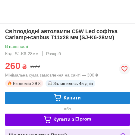
Світлодіодні автолампи C5W Led cофітка
Carlamp+canbus Т11x28 мм (SJ-K6-28мм)
В наявності
Код: SJ-K6-28мм
Роздріб
260
₴
299 ₴
Мінімальна сума замовлення на сайті — 300 ₴
Економія
39 ₴
Залишилось
45 днів
Купити
або
Купити з