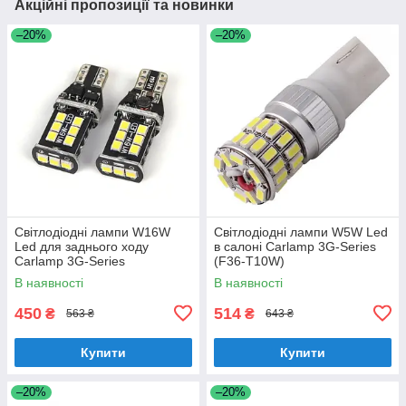
Акційні пропозиції та новинки
–20%
–20%
Світлодіодні лампи W16W
Світлодіодні лампи W5W Led
Led для заднього ходу
в салоні Carlamp 3G-Series
Carlamp 3G-Series
(F36-T10W)
(T15(W16W)-W)
В наявності
В наявності
450
514
₴
₴
563 ₴
643 ₴
Купити
Купити
–20%
–20%