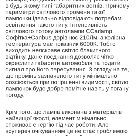
в будь-якому типі габаритних вогнів. Причому
параметри світлового променя такої
лампочки ідеально відповідають потребам
освітлення такого типу. Інтенсивність
світлового потоку автолампи CCarlamp
Софітка+Canbus дорівнює 210Лм, а колірна
температура має показник 6000К. Тобто
виходить неяскраве світло блакитного
відтінку. Дане поєднання дозволяє чітко
окреслити габарити автомобіля та подати
сигнал про його пересування. З огляду на те,
що промінь зазначеного типу мінімально
розсіюється при погіршенні видимості, світло
лампочок буде добре помітне навіть у погану
погоду.
Крім того, що лампа виконана з матеріалів
найвищої якості, елемент мінімально
споживає енергію під час роботи. Але
всупереч очікуванням це не стає проблемою