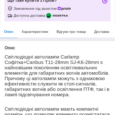
Що таке купити з Пром?
Замовлення під захистом
Доступна доставка
Опис
Характеристики
Відгуки про товар
Доставка
Опис
Світлодіодні автолампи Carlamp
Софітка+Canbus T11-28mm SJ-K6-28mm є
найновішим поколінням освітлювальних
елементів для габаритних вогнів автомобілів.
Причому ці автолампи можуть з однаковою
ефективністю служити як стоп-сигналів,
габаритних вогнів або освітлення ПТФ, так і в
лампі підсвічування номера.
Світлодіодні автолампи мають компактні
розміри, що дозволяє елементу розміститися