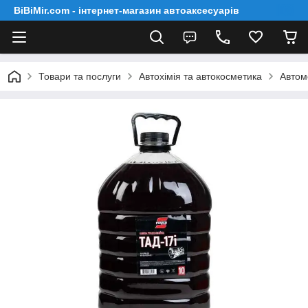
BiBiMir.com - інтернет-магазин автоаксесуарів
Товари та послуги
Автохімія та автокосметика
Автом