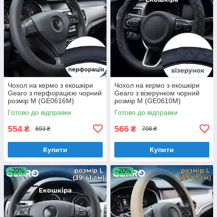
Чохол на кермо з екошкіри
Чохол на кермо з екошкіри
Gearo з перфорацією чорний
Gearo з візерунком чорний
розмір M (GE0616M)
розмір M (GE0610M)
Готово до відправки
Готово до відправки
554
566
₴
₴
693 ₴
708 ₴
Купити
Купити
–20%
–20%