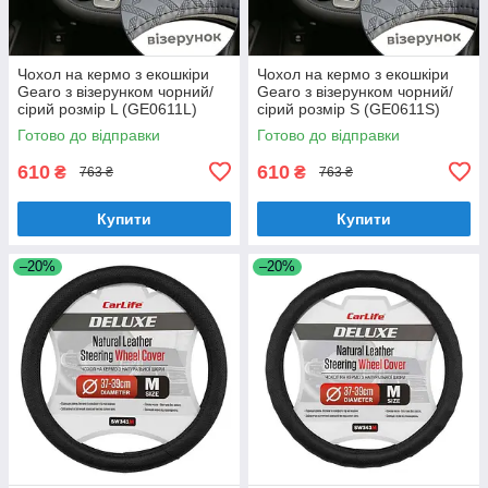
Чохол на кермо з екошкіри
Чохол на кермо з екошкіри
Gearo з візерунком чорний/
Gearo з візерунком чорний/
сірий розмір L (GE0611L)
сірий розмір S (GE0611S)
Готово до відправки
Готово до відправки
610
610
₴
₴
763 ₴
763 ₴
Купити
Купити
–20%
–20%