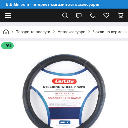
BiBiMir.com - інтернет-магазин автоаксесуарів
Товари та послуги
Автоаксесуари
Чохли на кермо і 
–9%