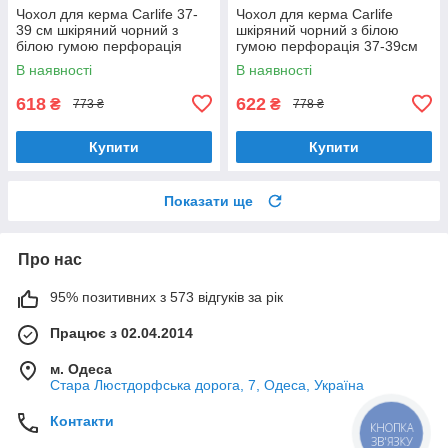
Чохол для керма Carlife 37-
Чохол для керма Carlife
39 см шкіряний чорний з
шкіряний чорний з білою
білою гумою перфорація
гумою перфорація 37-39см
один шов (SW341M)
один шов (SW343M)
В наявності
В наявності
618
622
₴
₴
773 ₴
778 ₴
Купити
Купити
Показати ще
Про нас
95% позитивних з 573 відгуків за рік
Працює з 02.04.2014
м. Одеса
Стара Люстдорфська дорога, 7, Одеса, Україна
Контакти
КНОПКА
ЗВ'ЯЗКУ