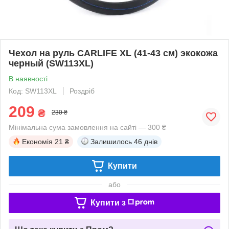
Чехол на руль CARLIFE XL (41-43 см) экокожа
черный (SW113XL)
В наявності
Код: SW113XL
Роздріб
209
₴
230 ₴
Мінімальна сума замовлення на сайті — 300 ₴
Економія
21 ₴
Залишилось
46 днів
Купити
або
Купити з