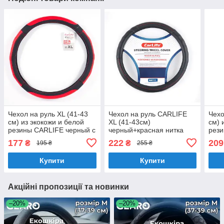
Чехол на руль XL (41-43
Чехол на руль CARLIFE
Чехо
см) из экокожи и белой
XL (41-43см)
см) 
резины CARLIFE черный с
черный+красная нитка
рези
красными вставками
SW112XL
кори
177
222
209
₴
₴
195 ₴
255 ₴
(SW125XL)
(SW
Купити
Купити
Акційні пропозиції та новинки
–20%
–20%