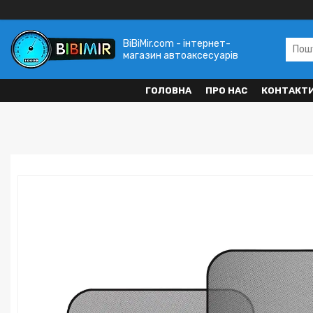
BiBiMir.com - інтернет-
магазин автоаксесуарів
ГОЛОВНА
ПРО НАС
КОНТАКТ