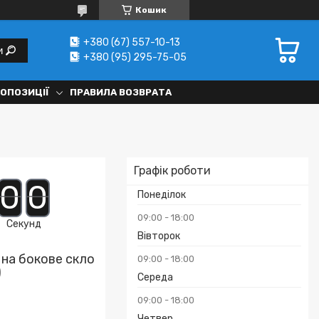
Кошик
+380 (67) 557-10-13
и
+380 (95) 295-75-05
РОПОЗИЦІЇ
ПРАВИЛА ВОЗВРАТА
Графік роботи
0
0
Понеділок
09:00
18:00
Секунд
Вівторок
на бокове скло
09:00
18:00
)
Середа
09:00
18:00
Четвер