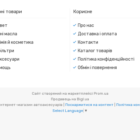
ні товари
Корисне
вет
Про нас
ні масла
Доставка і оплата
мія й косметика
Контакти
ільтри
Каталог товарів
ксесуари
Політика конфіденційності
мощь
Обмін і повернення
Сайт створений на маркетплейсі
Prom.ua
Продавець на Bigl.ua
BiBiMir.com - інтернет-магазин автоаксесуарів |
Поскаржитися на контент
|
Політика кон
Select Language
▼