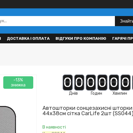
Знайт
И
ДОСТАВКА І ОПЛАТА
ВІДГУКИ ПРО КОМПАНІЮ
ГАРЯЧІ П
0
0
0
0
0
0
–13%
Днів
Годин
Хвилин
Автошторки сонцезахисні шторки 
44х38см сітка CarLife 2шт (SS044
В наявності