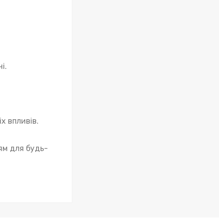
і.
х впливів.
ям для будь-