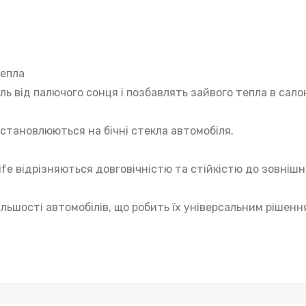
тепла
 від палючого сонця і позбавлять зайвого тепла в салон
встановлюються на бічні стекла автомобіля.
fe відрізняються довговічністю та стійкістю до зовнішні
льшості автомобілів, що робить їх універсальним рішенн