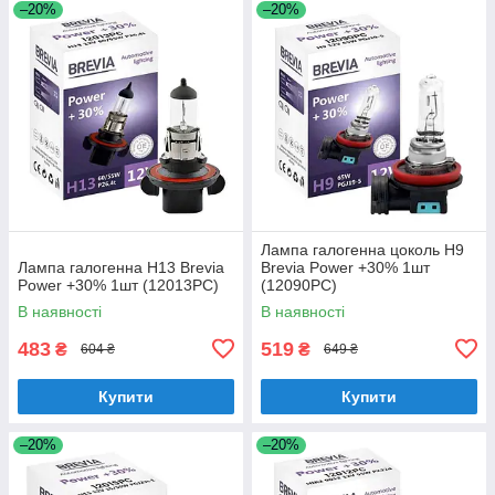
–20%
–20%
Лампа галогенна цоколь H9
Лампа галогенна H13 Brevia
Brevia Power +30% 1шт
Power +30% 1шт (12013PC)
(12090PC)
В наявності
В наявності
483
519
₴
₴
604 ₴
649 ₴
Купити
Купити
–20%
–20%