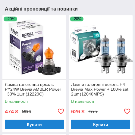
Акційні пропозиції та новинки
–20%
–20%
Лампа галогенна цоколь
Лампи галогенні цоколь H4
PY24W Brevia AMBER Power
Brevia Max Power + 100% set
+30% 1шт (12229C)
2шт (12040MPS)
В наявності
В наявності
474
626
₴
₴
593 ₴
783 ₴
Купити
Купити