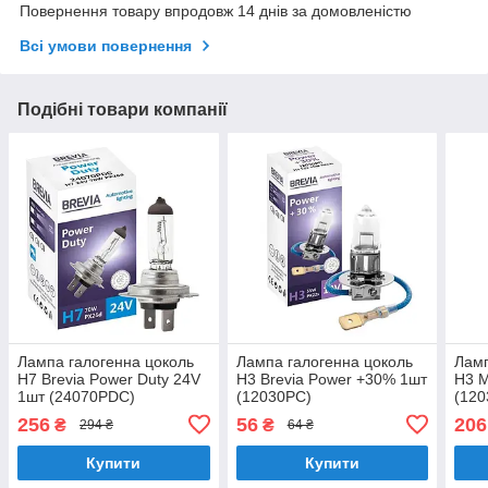
Повернення товару впродовж 14 днів за домовленістю
Всі умови повернення
Подібні товари компанії
Лампа галогенна цоколь
Лампа галогенна цоколь
Ламп
H7 Brevia Power Duty 24V
H3 Brevia Power +30% 1шт
H3 
1шт (24070PDC)
(12030PC)
(12
256
56
206
₴
₴
294 ₴
64 ₴
Купити
Купити