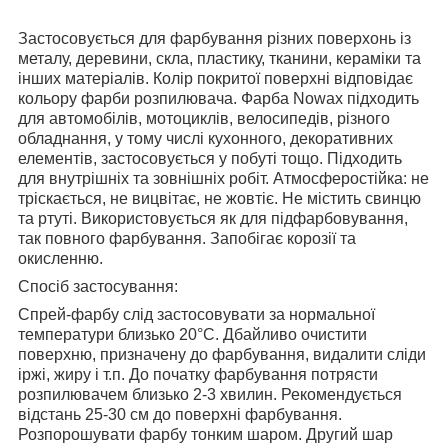
Застосовується для фарбування різних поверхонь із
металу, деревини, скла, пластику, тканини, кераміки та
інших матеріалів. Колір покритої поверхні відповідає
кольору фарби розпилювача. Фарба Nowax підходить
для автомобілів, мотоциклів, велосипедів, різного
обладнання, у тому числі кухонного, декоративних
елементів, застосовується у побуті тощо. Підходить
для внутрішніх та зовнішніх робіт. Атмосферостійка: не
тріскається, не вицвітає, не жовтіє. Не містить свинцю
та ртуті. Використовується як для підфарбовування,
так повного фарбування. Запобігає корозії та
окисленню.
Спосіб застосування:
Спрей-фарбу слід застосовувати за нормальної
температури близько 20°С. Дбайливо очистити
поверхню, призначену до фарбування, видалити сліди
іржі, жиру і т.п. До початку фарбування потрясти
розпилювачем близько 2-3 хвилин. Рекомендується
відстань 25-30 см до поверхні фарбування.
Розпорошувати фарбу тонким шаром. Другий шар