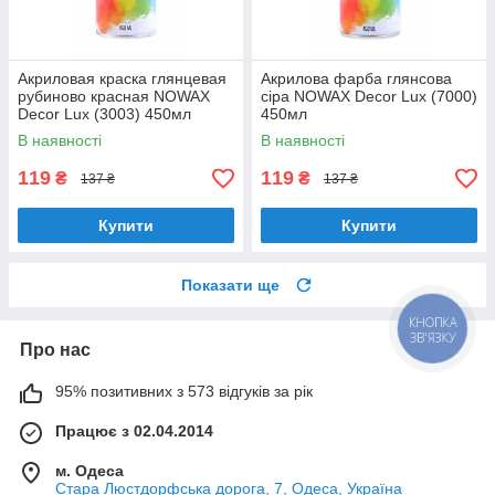
Акриловая краска глянцевая
Акрилова фарба глянсова
рубиново красная NOWAX
сіра NOWAX Decor Lux (7000)
Decor Lux (3003) 450мл
450мл
В наявності
В наявності
119
119
₴
₴
137 ₴
137 ₴
Купити
Купити
Показати ще
КНОПКА
ЗВ'ЯЗКУ
Про нас
95% позитивних з 573 відгуків за рік
Працює з 02.04.2014
м. Одеса
Стара Люстдорфська дорога, 7, Одеса, Україна