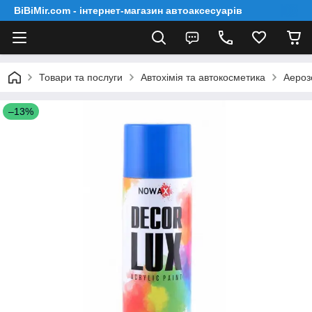
BiBiMir.com - інтернет-магазин автоаксесуарів
Товари та послуги
Автохімія та автокосметика
Аероз
–13%