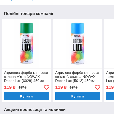
Подібні товари компанії
Акрилова фарба глянсова
Акрилова фарба глянсова
Акри
зелена м'ята NOWAX
світло-блакитна NOWAX
темн
Decor Lux (6029) 450мл
Decor Lux (5012) 450мл
Lux 
NX48028
119
119
119
₴
₴
137 ₴
137 ₴
Купити
Купити
Акційні пропозиції та новинки