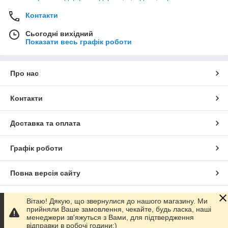
Контакти
Сьогодні вихідний
Показати весь графік роботи
Про нас
Контакти
Доставка та оплата
Графік роботи
Повна версія сайту
Сайт створено на маркетплейсі
Prom.ua
Вітаю! Дякую, що звернулися до нашого магазину. Ми
прийняли Ваше замовлення, чекайте, будь ласка, наші
менеджери зв'яжуться з Вами, для підтвердження
Політика конфіденційності
відправки в робочі години:)