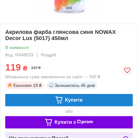
Акрилова фарба глянсова синя NOWAX
Decor Lux (5017) 450мл
В наявності
Код: NX48033
Роздріб
119
₴
137 ₴
Мінімальна сума замовлення на сайті — 300 ₴
Економія
18 ₴
Залишилось
46 днів
Купити
або
Купити з