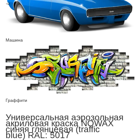
Машина
Граффити
Универсальная аэрозольная
акриловая краска NOWAX
синяя глянцевая (traffic
blue) RAL: 5017