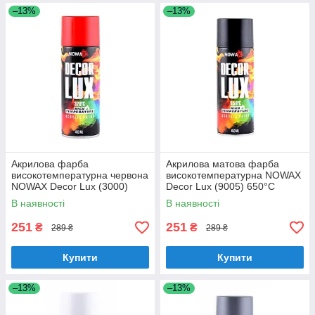
–13%
–13%
Акрилова фарба
Акрилова матова фарба
високотемпературна червона
високотемпературна NOWAX
NOWAX Decor Lux (3000)
Decor Lux (9005) 650°C
370°C 450мл
450мл Чорна (NX48037)
В наявності
В наявності
251
251
₴
₴
289 ₴
289 ₴
Купити
Купити
–13%
–13%