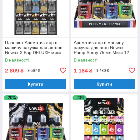
Планшет Ароматизатор в
Ароматизатор в машину
машину пахучка для автоов
пахучка для авто Nowax
Nowax X Bag DELUXE микс
Pump Spray 75 мл Микс 12
(NX07588)
шт в упаковке (NX07530)
В наявності
В наявності
2 809
1 184
₴
₴
3 567 ₴
1 480 ₴
Купити
Купити
–20%
–20%