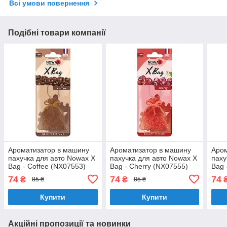
Всі умови повернення
Подібні товари компанії
Ароматизатор в машину
Ароматизатор в машину
Аром
пахучка для авто Nowax X
пахучка для авто Nowax X
паху
Bag - Coffee (NX07553)
Bag - Cherry (NX07555)
Bag 
74
74
74
₴
₴
85 ₴
85 ₴
Купити
Купити
Акційні пропозиції та новинки