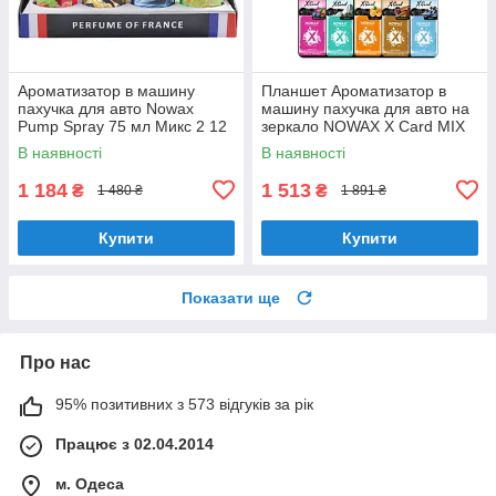
Ароматизатор в машину
Планшет Ароматизатор в
пахучка для авто Nowax
машину пахучка для авто на
Pump Spray 75 мл Микс 2 12
зеркало NOWAX X Card MIX
шт в упаковке (NX07530)
№1 50 шт (NX07544)
В наявності
В наявності
1 184
1 513
₴
₴
1 480 ₴
1 891 ₴
Купити
Купити
Показати ще
Про нас
95% позитивних з 573 відгуків за рік
Працює з 02.04.2014
м. Одеса