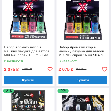
Набор Ароматизатор в
Набор Ароматизатор в
машину пахучка для автоов
машину пахучка для автоов
MIX №1 спрей 16 шт 50 мл
MIX №2 спрей 16 шт 50 мл
Nowax X Spray (NX07771)
Nowax X Spray (NX07772)
В наявності
В наявності
2 075
2 075
₴
₴
2 635 ₴
2 635 ₴
Купити
Купити
–21%
–20%