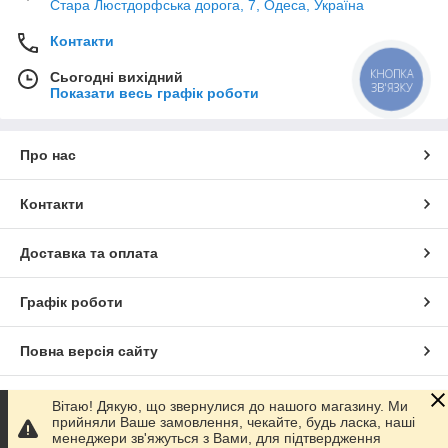
Стара Люстдорфська дорога, 7, Одеса, Україна
Контакти
КНОПКА
Сьогодні вихідний
ЗВ'ЯЗКУ
Показати весь графік роботи
Про нас
Контакти
Доставка та оплата
Графік роботи
Повна версія сайту
Сайт створено на маркетплейсі
Prom.ua
Вітаю! Дякую, що звернулися до нашого магазину. Ми
прийняли Ваше замовлення, чекайте, будь ласка, наші
менеджери зв'яжуться з Вами, для підтвердження