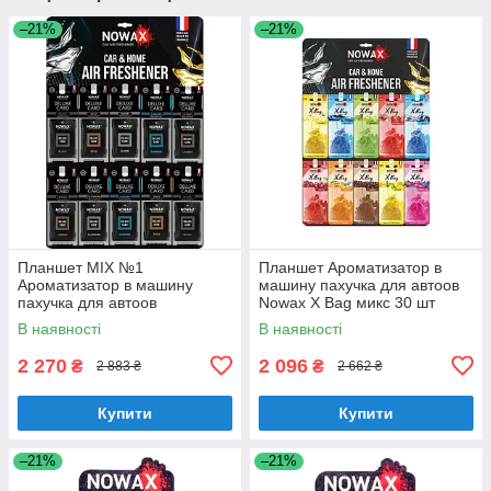
–21%
–21%
Планшет MIX №1
Планшет Ароматизатор в
Ароматизатор в машину
машину пахучка для автоов
пахучка для автоов
Nowax X Bag микс 30 шт
целлюлозных 50 шт Nowax
(NX07562)
В наявності
В наявності
Delux Card (NX07736)
2 270
2 096
₴
₴
2 883 ₴
2 662 ₴
Купити
Купити
–21%
–21%