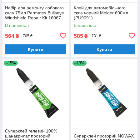
Набір для ремонту лобового
Клей для автомобільного
скла 75мл Permatex Bullseye
скла чорний Molder 600мл
Windshield Repair Kit 16067
(PU9091)
В наявності
В наявності
564
585
₴
₴
705 ₴
731 ₴
Купити
Купити
–15%
–13%
Суперклей гелевий 100%
ціанакрилат прозорий
Суперклей прозорий NOWAX