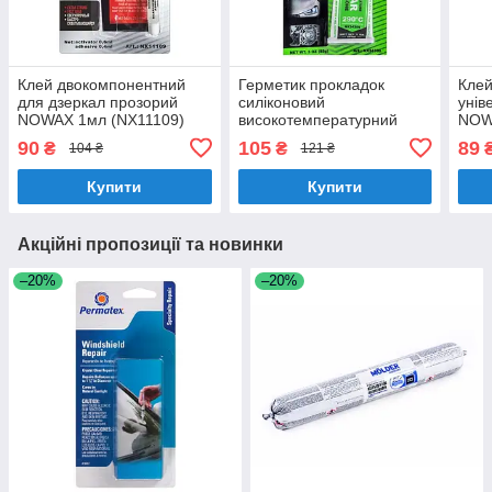
Клей двокомпонентний
Герметик прокладок
Клей
для дзеркал прозорий
силіконовий
унів
NOWAX 1мл (NX11109)
високотемпературний
NOW
прозорий NOWAX
90
105
89
₴
₴
104 ₴
121 ₴
-73+290°С 85г (NX34309)
Купити
Купити
Акційні пропозиції та новинки
–20%
–20%