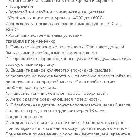
- Износостойкий, может быть отшлифован и окрашен
- Прозрачный
- Водостойкий, стойкий к химическим веществам
- Устойчивый к температурам от -40°С до +60°С.
Использовать только в диапазоне температур от +5°С до
+35°С
- Устойчив к экстремальным условиям
Указания к применению:
1. Очистите склеиваемые поверхности. Они также должны
быть сухими и свободными от смазки и воска.
2. Переверните шприц так, чтобы пузырьки воздуха оказались
сверху, снимите крышку.
3. Выдавите равное количество эпоксидной смолы и
закрепителя на кусочек картона и тщательно перемешайте их
до получения однородной массы. Смешивайте только
необходимое количество.
4. Нанесите тонкий слой клея на обе поверхности.
5. Легко сдавите соединяющиеся поверхности.
6. Обработанная деталь может использоваться через 6 часов.
Полностью средство затвердевает через 16 часов.
Предостережение:
Использовать строго по назначению. Не принимать внутрь.
При попадании в глаза или на кожу промыть водой с мылом.
Применять в помещениях с хорошей вентиляцией. Хранить в