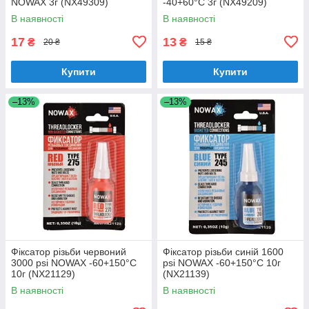
NOWAX 3г (NX49309)
-40+60°C 3г (NX49209)
В наявності
В наявності
17
13
₴
₴
20 ₴
15 ₴
Купити
Купити
–13%
–13%
Фіксатор різьби червоний
Фіксатор різьби синій 1600
3000 psi NOWAX -60+150°С
psi NOWAX -60+150°С 10г
10г (NX21129)
(NX21139)
В наявності
В наявності