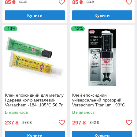
85
85
₴
₴
98 ₴
98 ₴
Купити
Купити
–13%
–13%
Клей епоксидний для металу
Клей епоксидний
і дерева колір металевий
універсальний прозорий
Versachem -184+105°С 56.7г
Versachem Titanium +93°C
(44209)
25мл (47909)
В наявності
В наявності
237
297
₴
₴
273 ₴
342 ₴
Купити
Купити