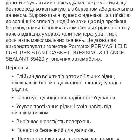
роботи з будь-якими прокладками, зокрема тими, що
безпосередньо контактують з бензином або дизельним
паливом. Відрізняється чудовою адгезією та стійкістю
до зовнішніх впливів, надійно захищає від протікань
бензину, оливи та інших автомобільних рідин навіть у
найскладніших умовах, коли температура і тиск
досягають максимальних значень. Це дозволяє
використовувати герметик Permatex PERMASHIELD
FUEL RESISTANT GASKET DRESSING & FLANGE
SEALANT 85420 у гоночних автомобілях.
Переваги:
Стійкий до всіх типів автомобільних рідин,
включаючи бензин, дизпаливо, охолоджувальні
рідини.
Гарантує підвищення надійності з'єднання.
Усуває протікання рідин і газів навіть під
високим тиском.
Вирівнює шорсткість поверхонь.
Повністю безпечний для датчиків.
Швидко схоплюється і скорочує час ремонту.