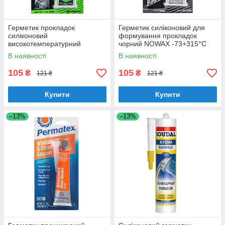
Герметик прокладок
Герметик силіконовий для
силіконовий
формування прокладок
високотемпературний
чорний NOWAX -73+315°С
прозорий NOWAX -73+290°С
85г (NX35309)
В наявності
В наявності
85г (NX34309)
105
105
₴
₴
121 ₴
121 ₴
Купити
Купити
–13%
–13%