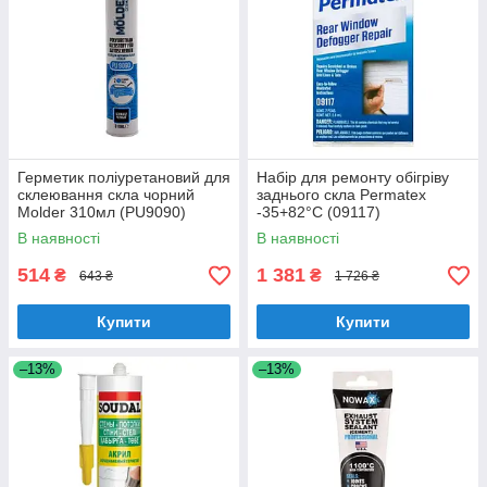
Герметик поліуретановий для
Набір для ремонту обігріву
склеювання скла чорний
заднього скла Permatex
Molder 310мл (PU9090)
-35+82°С (09117)
В наявності
В наявності
514
1 381
₴
₴
643 ₴
1 726 ₴
Купити
Купити
–13%
–13%