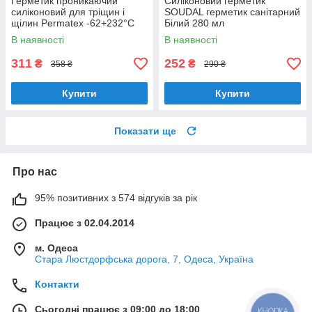
Герметик проникаючий
Силіконовий герметик
силіконовий для тріщин і
SOUDAL герметик санітарний
щілин Permatex -62+232°C
Білий 280 мл
42г (81730)
В наявності
В наявності
311
252
₴
₴
358 ₴
290 ₴
Купити
Купити
Показати ще
Про нас
95% позитивних з 574 відгуків за рік
Працює з 02.04.2014
м. Одеса
Стара Люстдорфська дорога, 7, Одеса, Україна
Контакти
Сьогодні працює з 09:00 до 18:00
КНОПКА