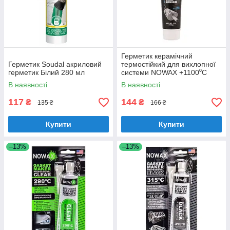
Герметик керамічний
Герметик Soudal акриловий
термостійкий для вихлопної
герметик Білий 280 мл
системи NOWAX +1100⁰C
150г сірий (NX13215)
В наявності
В наявності
117
144
₴
₴
135 ₴
166 ₴
Купити
Купити
–13%
–13%