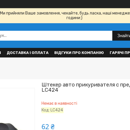
Ми прийняли Ваше замовлення, чекайте, будь ласка, наші менедже
години:)
Знайт
И
ДОСТАВКА І ОПЛАТА
ВІДГУКИ ПРО КОМПАНІЮ
ГАРЯЧІ П
Штекер авто прикуривателя с пр
LC424
Немає в наявності
Код:
LC424
62 ₴