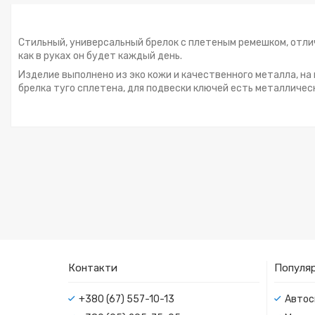
Стильный, универсальный брелок с плетеным ремешком, отлич
как в руках он будет каждый день.
Изделие выполнено из эко кожи и качественного металла, на
брелка туго сплетена, для подвески ключей есть металличес
Контакти
Популяр
+380 (67) 557-10-13
Автос