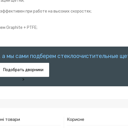
тации щетки;
эффективен при работе на высоких скоростях;
м Graphite + PTFE;
, а мы сами подберем стеклоочистительные ще
Подобрать дворники
>
ні товари
Корисне