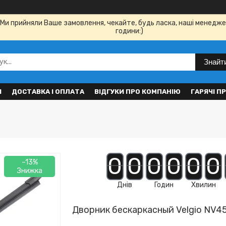
Ми прийняли Ваше замовлення, чекайте, будь ласка, наші менедже
години:)
Знайт
И
ДОСТАВКА І ОПЛАТА
ВІДГУКИ ПРО КОМПАНІЮ
ГАРЯЧІ П
0
0
0
0
0
0
–13%
Днів
Годин
Хвилин
Дворник бескаркасный Velgio NV450