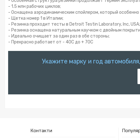
- Особенная структура резинки продолжает термин эксплуа
- 1.5 млн рабочих циклов;
- Оснащена аэродинамическим спойлером, который особенно 
- Щетка номер 1 в Италии;
- Резинка проходит тесты в Detroit Testin Laboratory, Inc, USA;
- Резинка оснащена натуральным каучком с двойным покрытие
- Идеально очищает за один раз в обе стороны;
- Прекрасно работает от - 40С до + 70С
Укажите марку и год автомобиля
Контакти
Популяр