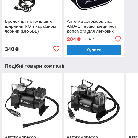
Брелок для ключів авто
Аптечка автомобільна
шкіряний RG з карабіном
АМА-1 першої медичної
чорний (BR-6BL)
допомоги для легкових
авто червона сумочка
204
₴
224 ₴
340
₴
Купити
Подібні товари компанії
Автокомпресор
Автокомпресор
Авт