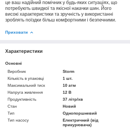
це ваш надійний помічник у будь-яких ситуаціях, що
потребують швидкої та якісної накачки шин. Його
високі характеристики та зручність у використанні
зроблять поїздки більш комфортними і безпечними.
Приховати
Характеристики
Основні
Виробник
Storm
Кількість в упаковці
1 шт.
Максимальний тиск
10 атм
Напруга живлення
12 В
Продуктивність
37 літр/хв
Стан
Новий
Тип
Однопоршневий
Тип насосу
Електричний (від
прикурювача)