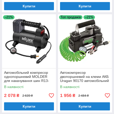
Купити
Купити
–21%
Топ продажів
–21%
Автомобільний компресор
Автокомпресор
однопоршневий MOLDER
двопоршневий на клеми АКБ
для накачування шин R13-
Uragan 90170 автомобільний
R19 10 Атм 40 л/хв 170 Вт
компресор для шин R13-R19
В наявності
В наявності
(MA25110)
85л/хв 10Атм
2 078
1 956
₴
₴
2 639 ₴
2 484 ₴
Купити
Купити