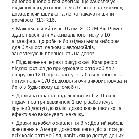
однопоршневою технологією, що забезпечує
відмінну продуктивність до 37 літрів на хвилину,
дозволяючи швидко та легко накачати шини
розміром R13-R16.
Максимальний тиск 10 атм:
STORM Big Power
здатен досягати максимального тиску в 10
атмосфер, що робить його ідеальним вибором
для більшості легкових автомобілів,
забезпечуючи впевненість на дорозі.
Підключення через прикурювач:
Компресор
підключається до прикурювача автомобіля з
напругою 12 В, що гарантує стабільну роботу та
потужність у 170 Вт, дозволяючи використовувати
його в будь-якому автомобілі.
Довжина шланга подачі повітря 1 м:
Шланг
подачі повітря довжиною 1 метр забезпечує
зручний доступ до коліс, дозволяючи швидко та
ефективно виконувати накачку.
Довжина кабелю живлення 3 м:
Довгий кабель
живлення в 3 метри дозволяє легко дістатися до
всіх коліс автомобіля, навіть якщо доступ до них