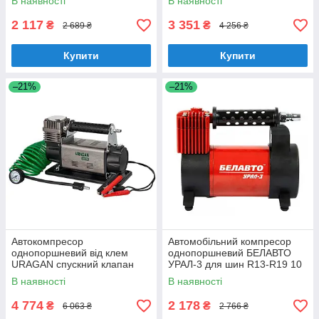
В наявності
В наявності
л/хв 380Вт
2 117
3 351
₴
₴
2 689 ₴
4 256 ₴
Купити
Купити
–21%
–21%
Автокомпресор
Автомобільний компресор
однопоршневий від клем
однопоршневий БЕЛАВТО
URAGAN спускний клапан
УРАЛ-3 для шин R13-R19 10
автомобільний компресор
Атм 40 л/хв 170 Вт (BK44)
В наявності
В наявності
для шин R13-R19 7Атм 160
л/хв 600Вт (90220)
4 774
2 178
₴
₴
6 063 ₴
2 766 ₴