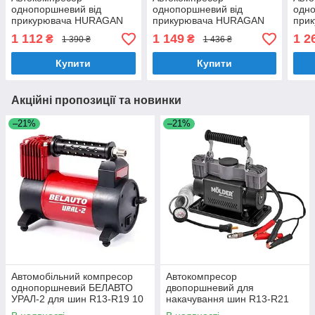
однопоршневий від
однопоршневий від
одно
прикурювача HURAGAN
прикурювача HURAGAN
при
автомобільний компресор
автомобільний компресор
авто
1 112
1 149
1 2
₴
₴
1 390 ₴
1 436 ₴
для шин R13-R16 7Атм 37
для шин R13-R16 7Атм
з ав
л/хв 170Вт (H0200)
37л/хв 170Вт (H0300)
R13-
Купити
Купити
170В
Акційні пропозиції та новинки
–21%
–21%
Автомобільний компресор
Автокомпресор
однопоршневий БЕЛАВТО
двопоршневий для
УРАЛ-2 для шин R13-R19 10
накачування шин R13-R21
Атм 40 л/хв 170 Вт (BK42)
MOLDER MA25300 10Атм 90