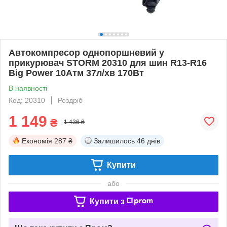
Автокомпресор однопоршневий у
прикурювач STORM 20310 для шин R13-R16
Big Power 10Атм 37л/хв 170Вт
В наявності
Код: 20310
Роздріб
1 149
₴
1 436 ₴
Економія
287 ₴
Залишилось
46 днів
Купити
або
Купити з