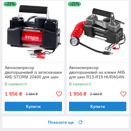
–21%
–21%
Автокомпресор
Автокомпресор
двопоршневий із затискачами
двопоршневий на клеми АКБ
АКБ STORM 20400 для шин
для шин R13-R19 HURAGAN
R13-R17 Bi-Power 10Атм 85л/
H0500 85 л/хв 10Атм
В наявності
В наявності
хв 360Вт
1 956
1 956
₴
₴
2 484 ₴
2 484 ₴
Купити
Купити
Показати ще