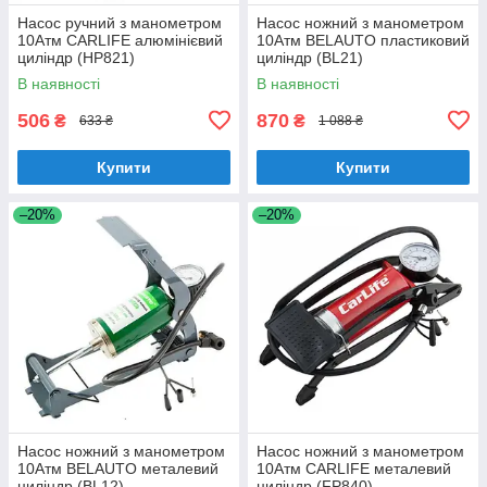
Насос ручний з манометром
Насос ножний з манометром
10Атм CARLIFE алюмінієвий
10Атм BELAUTO пластиковий
циліндр (HP821)
циліндр (BL21)
В наявності
В наявності
506
870
₴
₴
633 ₴
1 088 ₴
Купити
Купити
–20%
–20%
Насос ножний з манометром
Насос ножний з манометром
10Атм BELAUTO металевий
10Атм CARLIFE металевий
циліндр (BL12)
циліндр (FP840)