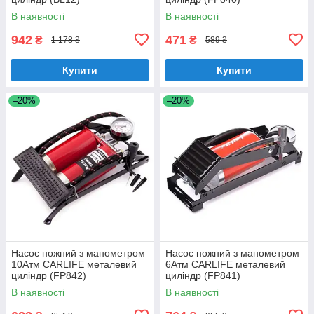
В наявності
В наявності
942
471
₴
₴
1 178 ₴
589 ₴
Купити
Купити
–20%
–20%
Насос ножний з манометром
Насос ножний з манометром
10Атм CARLIFE металевий
6Атм CARLIFE металевий
циліндр (FP842)
циліндр (FP841)
В наявності
В наявності