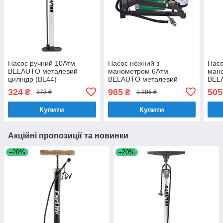
Насос ручний 10Атм
Насос ножний з
Насо
BELAUTO металевий
манометром 6Атм
ман
циліндр (BL44)
BELAUTO металевий
BEL
циліндр (BL11)
цилі
324
965
505
₴
₴
373 ₴
1 206 ₴
Купити
Купити
Акційні пропозиції та новинки
–20%
–20%