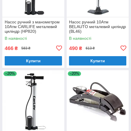
Насос ручний з манометром
Насос ручний 10Атм
10Атм CARLIFE металевий
BELAUTO металевий циліндр
циліндр (HP820)
(BL46)
В наявності
В наявності
466
490
₴
₴
583 ₴
613 ₴
Купити
Купити
–20%
–20%